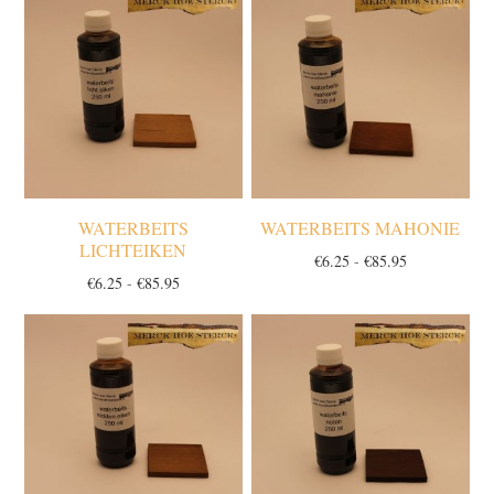
€85.95
€85.95
WATERBEITS
WATERBEITS MAHONIE
LICHTEIKEN
Prijsklasse:
€
6.25
-
€
85.95
Prijsklasse:
€
6.25
-
€
85.95
€6.25
€6.25
tot
tot
€85.95
€85.95