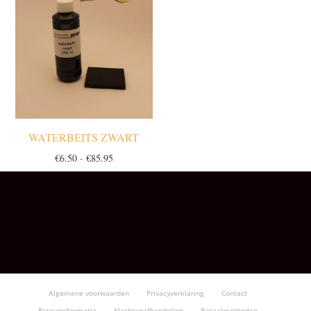
€85.95
€85.95
WATERBEITS ZWART
Prijsklasse:
€
6.50
-
€
85.95
€6.50
tot
€85.95
Algemene voorwaarden
Privacyverklaring
Contact
Retourinformatie
Klachtenafhandeling
Betaalmethoden