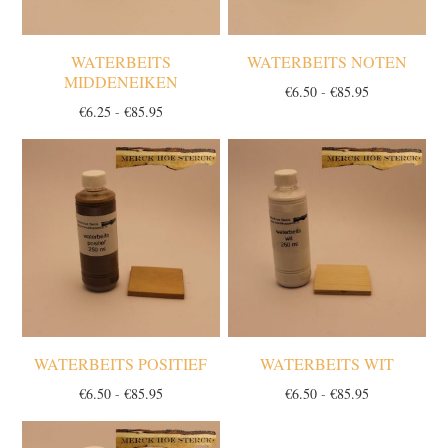
WATERBEITS
WATERBEITS NOTEN
MIDDENEIKEN
Prijsklasse:
€
6.50
-
€
85.95
Prijsklasse:
€
6.25
-
€
85.95
€6.50
€6.25
tot
tot
€85.95
€85.95
WATERBEITS POSITIEF
WATERBEITS WIT
Prijsklasse:
Prijsklasse:
€
6.50
-
€
85.95
€
6.50
-
€
85.95
€6.50
€6.50
tot
tot