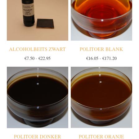
ALCOHOLBEITS ZWART
POLITOER BLANK
Prijsklasse:
Prijsklasse:
€
7.50
-
€
22.95
€
16.05
-
€
171.20
€7.50
€16.05
tot
tot
€22.95
€171.20
POLITOER DONKER
POLITOER ORANJE