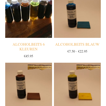
ALCOHOLBEITS 6
ALCOHOLBEITS BLAUW
KLEUREN
Prijsklasse:
€
7.50
-
€
22.95
€
45.95
€7.50
tot
€22.95