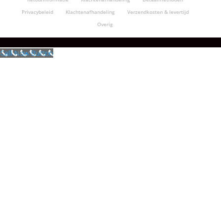
Privacybeleid
Klachtenafhandeling
Verzendkosten & levertijd
Overig
Call Now Button