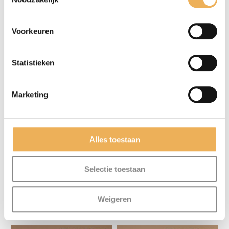
Voorkeuren
WASBEITS MAHONIE
WASBEITS MIDDENEIKEN
Statistieken
Prijsklasse:
Prijsklasse:
€
6.50
-
€
85.95
€
6.50
-
€
85.95
€6.50
€6.50
tot
tot
Marketing
€85.95
€85.95
Alles toestaan
Selectie toestaan
WASBEITS NOTEN
WASBEITS POSITIEF
Weigeren
Prijsklasse:
Prijsklasse:
€
6.50
-
€
85.95
€
6.50
-
€
85.95
€6.50
€6.50