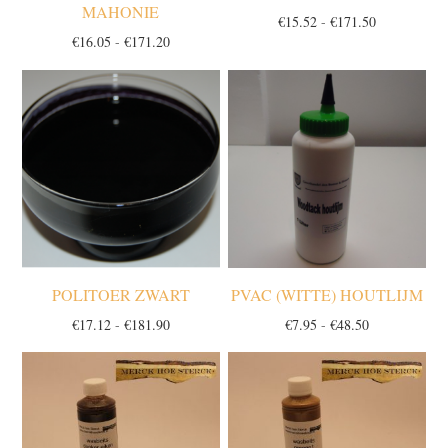
MAHONIE
Prijsklasse:
€
15.52
-
€
171.50
Prijsklasse:
€
16.05
-
€
171.20
€15.52
€16.05
tot
tot
€171.50
€171.20
POLITOER ZWART
PVAC (WITTE) HOUTLIJM
Prijsklasse:
Prijsklasse:
€
17.12
-
€
181.90
€
7.95
-
€
48.50
€17.12
€7.95
tot
tot
€181.90
€48.50