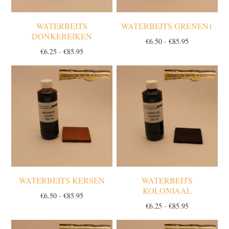
WATERBEITS
WATERBEITS GRENEN1
DONKEREIKEN
Prijsklasse:
€
6.50
-
€
85.95
Prijsklasse:
€
6.25
-
€
85.95
€6.50
€6.25
tot
tot
€85.95
€85.95
WATERBEITS KERSEN
WATERBEITS
KOLONIAAL
Prijsklasse:
€
6.50
-
€
85.95
Prijsklasse:
€
6.25
-
€
85.95
€6.50
€6.25
tot
tot