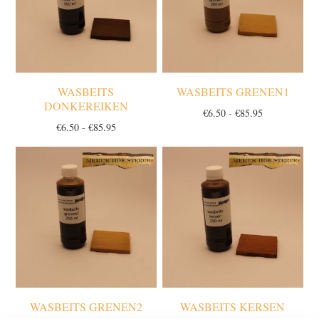
WASBEITS
WASBEITS GRENEN1
DONKEREIKEN
Prijsklasse:
€
6.50
-
€
85.95
Prijsklasse:
€
6.50
-
€
85.95
€6.50
€6.50
tot
tot
€85.95
€85.95
WASBEITS GRENEN2
WASBEITS KERSEN