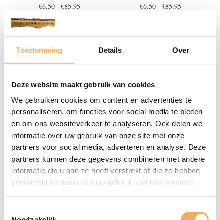
Prijsklasse:
Prijsklasse:
€
6.50
-
€
85.95
€
6.50
-
€
85.95
€6.50
€6.50
tot
tot
€85.95
€85.95
Toestemming
Details
Over
Deze website maakt gebruik van cookies
We gebruiken cookies om content en advertenties te
personaliseren, om functies voor social media te bieden
en om ons websiteverkeer te analyseren. Ook delen we
WASBEITS KOLONIAAL
WASBEITS LICHTEIKEN
informatie over uw gebruik van onze site met onze
Prijsklasse:
Prijsklasse:
€
6.50
-
€
85.95
€
6.50
-
€
85.95
partners voor social media, adverteren en analyse. Deze
€6.50
€6.50
partners kunnen deze gegevens combineren met andere
tot
tot
informatie die u aan ze heeft verstrekt of die ze hebben
€85.95
€85.95
verzameld op basis van uw gebruik van hun services.
Toestemmingsselectie
Noodzakelijk