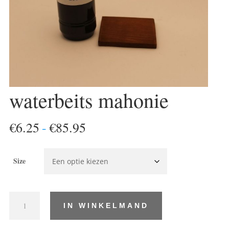
waterbeits mahonie
Prijsklasse:
€
6.25
-
€
85.95
€6.25
tot
Size
€85.95
waterbeits
IN WINKELMAND
mahonie
aantal