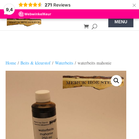
×
271
Reviews
9,4
Home
/
Beits & kleurstof
/
Waterbeits
/ waterbeits mahonie