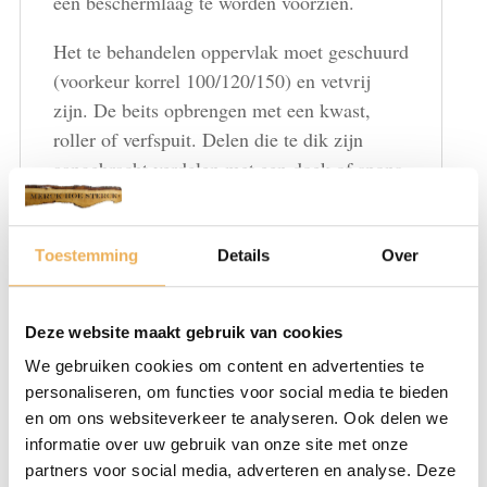
een beschermlaag te worden voorzien.
Het te behandelen oppervlak moet geschuurd
(voorkeur korrel 100/120/150) en vetvrij
zijn. De beits opbrengen met een kwast,
roller of verfspuit. Delen die te dik zijn
aangebracht verdelen met een doek of spons.
Daarna goed laten drogen en vervolgens
afwerken met een beschermlaag naar keuze.
Toestemming
Details
Over
Aanbrengmogelijkheden waterbeits
Kwasten
Deze website maakt gebruik van cookies
We gebruiken cookies om content en advertenties te
Voorbewerking: het houten oppervlak goed schuren,
personaliseren, om functies voor social media te bieden
voorkeur korrel 150-180.
en om ons websiteverkeer te analyseren. Ook delen we
Maak het geheel stofvrij.
informatie over uw gebruik van onze site met onze
De beits met een kwast nattig en egaal
partners voor social media, adverteren en analyse. Deze
aanbrengen. Breng de beits altijd aan in de richting van