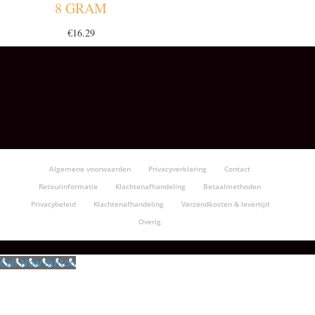
8 GRAM
€
16.29
Algemene voorwaarden
Privacyverklaring
Contact
Retourinformatie
Klachtenafhandeling
Betaalmethoden
Privacybeleid
Klachtenafhandeling
Verzendkosten & levertijd
Overig
Call Now Button