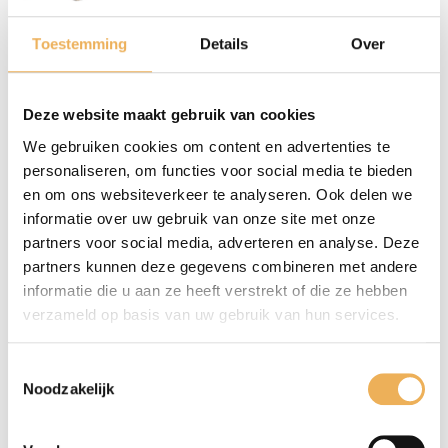
verplichting.
Toestemming
Details
Over
Automatisch verzamelde gegevens
Gegevens die automatisch worden verzameld door onze
website worden verwerkt met het doel onze
Deze website maakt gebruik van cookies
dienstverlening verder te verbeteren. Deze gegevens
We gebruiken cookies om content en advertenties te
(bijvoorbeeld uw IP-adres, webbrowser en
personaliseren, om functies voor social media te bieden
besturingssysteem) zijn geen persoonsgegevens.
en om ons websiteverkeer te analyseren. Ook delen we
informatie over uw gebruik van onze site met onze
Medewerking aan fiscaal en strafrechtelijk onderzoek
partners voor social media, adverteren en analyse. Deze
In voorkomende gevallen kan Merck Hoe Sterck op grond
partners kunnen deze gegevens combineren met andere
van een wettelijke verplichting worden gehouden tot het
informatie die u aan ze heeft verstrekt of die ze hebben
delen van uw gegevens in verband met fiscaal of
verzameld op basis van uw gebruik van hun services.
strafrechtelijk onderzoek van overheidswege. In een
dergelijk geval zijn wij gedwongen uw gegevens te delen,
Toestemmingsselectie
maar wij zullen ons binnen de mogelijkheden die de wet
Noodzakelijk
ons biedt daartegen verzetten.
Bewaartermijnen