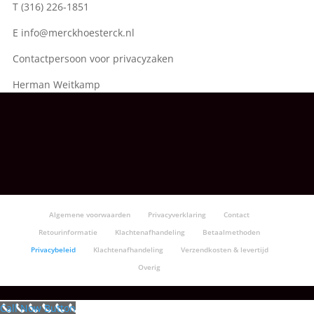
T (316) 226-1851
E info@merckhoesterck.nl
Contactpersoon voor privacyzaken
Herman Weitkamp
Algemene voorwaarden
Privacyverklaring
Contact
Retourinformatie
Klachtenafhandeling
Betaalmethoden
Privacybeleid
Klachtenafhandeling
Verzendkosten & levertijd
Overig
Call Now Button