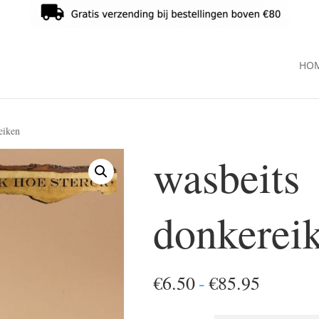
HO
eiken
wasbeits
donkerei
Prijskla
€
6.50
-
€
85.95
€6.50