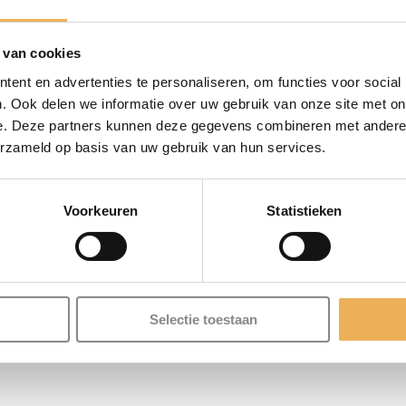
beits is dat u bij nabehandeling met antiekwas eerder een mooi
meubel nabehandelen met antiekwas of antivlekwas om te besch
 van cookies
ent en advertenties te personaliseren, om functies voor social
huren en vervolgens het schuurstof zorgvuldig verwijderen. H
. Ook delen we informatie over uw gebruik van onze site met on
e. Deze partners kunnen deze gegevens combineren met andere i
oeren of schudden. De wasbeits aanbrengen met een kwast of ve
erzameld op basis van uw gebruik van hun services.
bracht verdelen met een doek of spons. Als de beits goed droo
duct-category/schuurproducten/staalwol/
en harde borstel uitbo
Voorkeuren
Statistieken
Selectie toestaan