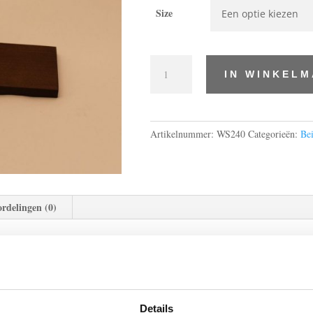
tot
Size
€85.95
wasbeits
IN WINKEL
donkereiken
aantal
Artikelnummer:
WS240
Categorieën:
Bei
rdelingen (0)
BESCHRIJVING
asproduct wat op diverse houtsoorten gebruikt kan worden en 
Details