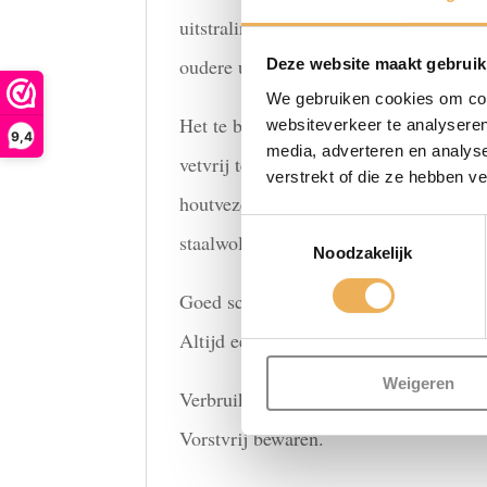
uitstraling geeft. Het voordeel van was
oudere uitstraling geeft. U kunt het 
Deze website maakt gebruik
We gebruiken cookies om cont
Het te behandelen oppervlak vooraf sc
websiteverkeer te analyseren
9,4
media, adverteren en analys
vetvrij te zijn. Voor gebruik goed opr
verstrekt of die ze hebben v
houtvezel. Delen die te dik zijn aange
Toestemmingsselectie
staalwol
https://merckhoesterck.nl/pro
Noodzakelijk
Goed schudden voor gebruik.
Altijd eerst een proefstukje opzetten.
Weigeren
Verbruik: 10-12 m2 per liter.
Vorstvrij bewaren.