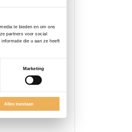
e glans krijgt en dat het een
ermen tegen vocht en vuil.
 media te bieden en om ons
et oppervlak dient schoon en
ze partners voor social
nformatie die u aan ze heeft
rfspuit in de richting van de
g is het meubel met fijne
rstelen.
Marketing
Alles toestaan