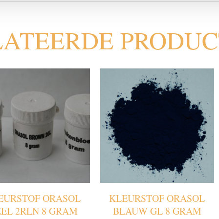
LATEERDE PRODU
EURSTOF ORASOL
KLEURSTOF ORASOL
EL 2RLN 8 GRAM
BLAUW GL 8 GRAM