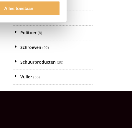
Meubelwas
(81)
Alles toestaan
Olie
(21)
Politoer
(8)
Schroeven
(92)
Schuurproducten
(30)
Vuller
(56)