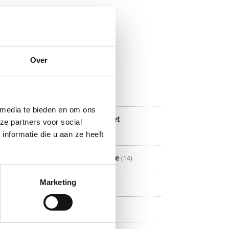
Afbijtmiddel
(1)
Anti insect
(1)
Ethanol
(1)
Houtworm
(1)
Over
Oxaalzuur
(1)
Siccatief
(1)
Thio ureum
(1)
 media te bieden en om ons
Fineer let op! wordt niet
ze partners voor social
opgestuurd!
(137)
nformatie die u aan ze heeft
Kantfineer en melamine
(14)
Marketing
Meubelbeslag
(302)
Meubellijm
(5)