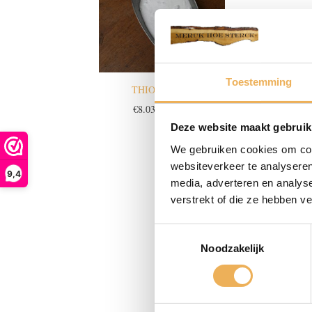
Toestemming
THIO UREUM
Prijsklasse:
€
8.03
-
€
64.15
€8.03
Deze website maakt gebruik
tot
We gebruiken cookies om cont
€64.15
websiteverkeer te analyseren
9,4
media, adverteren en analys
verstrekt of die ze hebben v
Toestemmingsselectie
Noodzakelijk