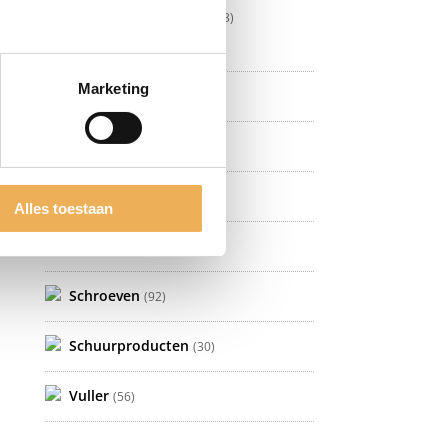
Verbindingsbeslag
(3)
Wielen
(12)
Marketing
Meubellijm
(5)
Meubelwas
(81)
Olie
(21)
Alles toestaan
G
Politoer
(8)
Schroeven
(92)
Schuurproducten
(30)
Vuller
(56)