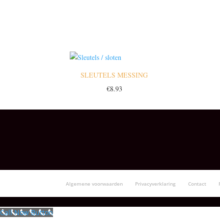
SLEUTELS MESSING
€
8.93
Algemene voorwaarden
Privacyverklaring
Contact
Call Now Button