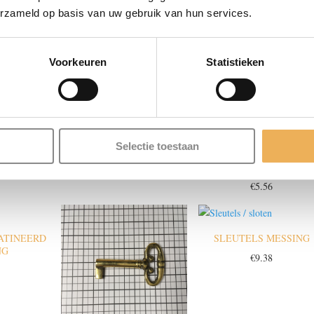
erzameld op basis van uw gebruik van hun services.
CM LANG
SLEUTELS 7 CM LANG,
Voorkeuren
Statistieken
NG
IJZER
€
5.56
Selectie toestaan
SLEUTELS 8 CM LAN
€
5.56
ATINEERD
SLEUTELS MESSING
NG
€
9.38