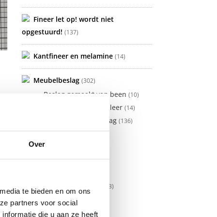
Fineer let op! wordt niet
opgestuurd!
(137)
Kantfineer en melamine
(14)
G
Meubelbeslag
(302)
Beslag gemaakt van been
(10)
Beslag gemaakt van leer
(14)
Divers gestanst beslag
,
(136)
kabinetbeslag
(32)
Over
Knoppen
(21)
komgrepen
(23)
Ladetrekkers
(22)
sleutelgatplaatjes
(23)
 media te bieden en om ons
Sleutels
(17)
ze partners voor social
Sloten
(2)
nformatie die u aan ze heeft