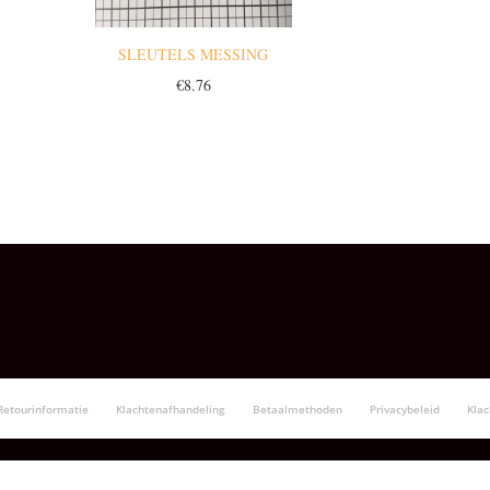
SLEUTELS MESSING
€
8.76
Retourinformatie
Klachtenafhandeling
Betaalmethoden
Privacybeleid
Kla