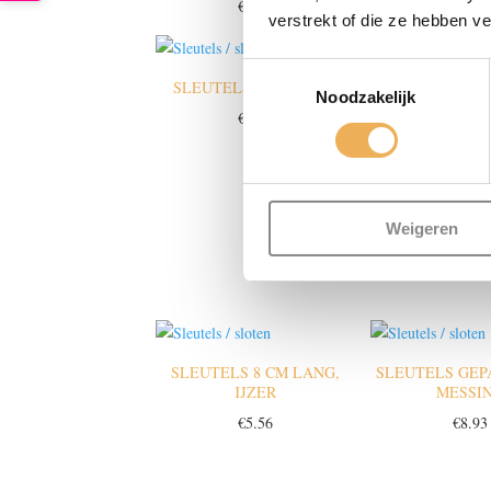
€
5.56
€
8.93
verstrekt of die ze hebben v
Toestemmingsselectie
SLEUTELS 7 CM LANG
SLEUTELS 7 
Noodzakelijk
MESSI
€
5.56
€
8.88
Weigeren
SLEUTELS 8 CM LANG,
SLEUTELS GEP
IJZER
MESSI
€
5.56
€
8.93