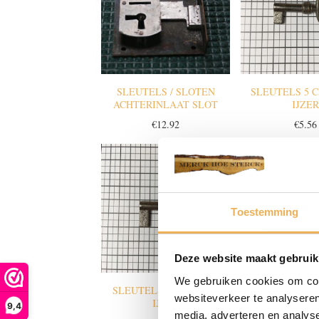
SLEUTELS / SLOTEN
SLEUTELS 5 
ACHTERINLAAT SLOT
IJZER
€
12.92
€
5.56
Toestemming
Deze website maakt gebruik
We gebruiken cookies om cont
SLEUTELS 6 CM LANG
SLEUTELS 6 
websiteverkeer te analyseren
IJZER
MESSI
9,4
media, adverteren en analys