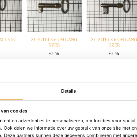
CM LANG,
SLEUTELS 6 CM LANG
SLEUTELS 6 CM LAN
IJZER
IJZER
€
5.56
€
5.56
SLEUTELS 6,5CM LANG,
SLEUTELS 7 CM LAMG
IJZER
IJZER
€
5.56
€
8.93
Details
 van cookies
ent en advertenties te personaliseren, om functies voor social
CM LANG,
. Ook delen we informatie over uw gebruik van onze site met on
NG
e. Deze partners kunnen deze gegevens combineren met andere i