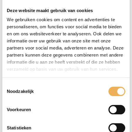
dat het een oudere uitstraling geeft. U kunt
het meubel nabehandelen met antiekwas of
Deze website maakt gebruik van cookies
antivlekwas om te beschermen tegen vocht
We gebruiken cookies om content en advertenties te
en vuil.
personaliseren, om functies voor social media te bieden
en om ons websiteverkeer te analyseren. Ook delen we
Het te behandelen oppervlak vooraf schuren
informatie over uw gebruik van onze site met onze
en vervolgens het schuurstof zorgvuldig
partners voor social media, adverteren en analyse. Deze
verwijderen. Het oppervlak dient schoon en
partners kunnen deze gegevens combineren met andere
vetvrij te zijn. Voor gebruik goed oproeren
informatie die u aan ze heeft verstrekt of die ze hebben
of schudden. De wasbeits aanbrengen met
verzameld op basis van uw gebruik van hun services.
een kwast of verfspuit in de richting van de
houtvezel. Delen die te dik zijn aangebracht
Toestemmingsselectie
Noodzakelijk
verdelen met een doek of spons. Als de beits
goed droog is het meubel met fijne staalwol
en harde borstel uitborstelen.
Voorkeuren
Goed schudden voor gebruik.
Statistieken
Altijd eerst een proefstukje opzetten.