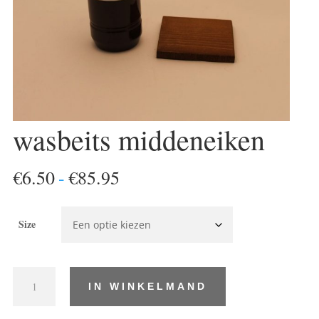
wasbeits middeneiken
Prijsklasse:
€
6.50
-
€
85.95
€6.50
tot
Size
€85.95
wasbeits
IN WINKELMAND
middeneiken
aantal