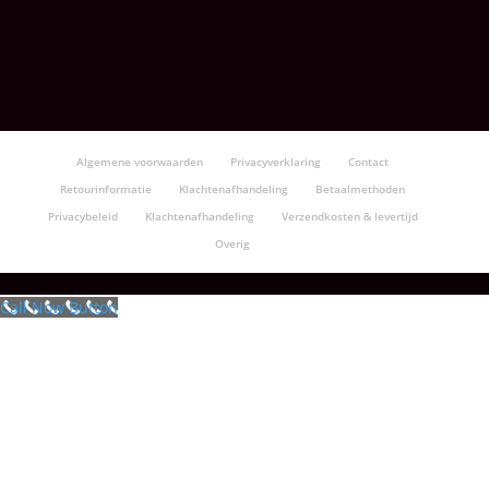
Algemene voorwaarden
Privacyverklaring
Contact
Retourinformatie
Klachtenafhandeling
Betaalmethoden
Privacybeleid
Klachtenafhandeling
Verzendkosten & levertijd
Overig
Call Now Button