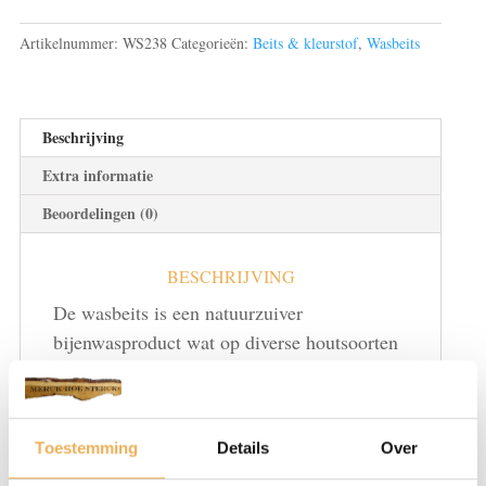
Artikelnummer:
WS238
Categorieën:
Beits & kleurstof
,
Wasbeits
Beschrijving
Extra informatie
Beoordelingen (0)
BESCHRIJVING
De wasbeits is een natuurzuiver
bijenwasproduct wat op diverse houtsoorten
gebruikt kan worden en wat het hout een
natuurlijke uitstraling geeft. Het voordeel
van wasbeits is dat u bij nabehandeling met
Toestemming
Details
Over
antiekwas eerder een mooie glans krijgt en