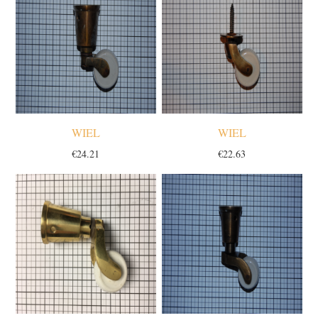
WIEL
WIEL
€
24.21
€
22.63