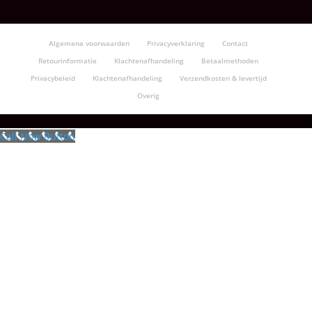
Algemene voorwaarden
Privacyverklaring
Contact
Retourinformatie
Klachtenafhandeling
Betaalmethoden
Privacybeleid
Klachtenafhandeling
Verzendkosten & levertijd
Overig
Call Now Button