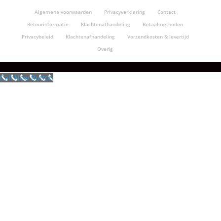
Algemene voorwaarden
Privacyverklaring
Contact
Retourinformatie
Klachtenafhandeling
Betaalmethoden
Privacybeleid
Klachtenafhandeling
Verzendkosten & levertijd
Overig
Call Now Button