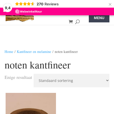
×
270
Reviews
9,4
Home
/
Kantfineer en melamine
/ noten kantfineer
noten kantfineer
Enige resultaat