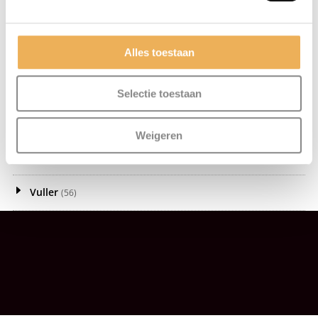
Meubelwas
(81)
Olie
(21)
Alles toestaan
Politoer
(8)
Selectie toestaan
Schroeven
(92)
Weigeren
Schuurproducten
(30)
Vuller
(56)