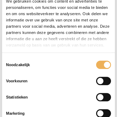
We gebruiken cookies om content en advertenties te
esdoorn kantfineer
(1)
personaliseren, om functies voor social media te bieden
Essen kantfineer
(1)
en om ons websiteverkeer te analyseren. Ook delen we
grenen kantfineer
(1)
informatie over uw gebruik van onze site met onze
kersen kantfineer
partners voor social media, adverteren en analyse. Deze
(1)
partners kunnen deze gegevens combineren met andere
Mahonie kantfineer
(1)
informatie die u aan ze heeft verstrekt of die ze hebben
melamine kantenband wit
(1)
verzameld op basis van uw gebruik van hun services.
Melamine kantenband zwart
(1)
noten kantfineer
(1)
Toestemmingsselectie
Peren kantfineer
(1)
Noodzakelijk
Teak kantfineer
(1)
wenge kantfineer
(1)
Voorkeuren
zebrano kantfineer
(1)
Meubelbeslag
(302)
Statistieken
Meubellijm
(5)
Marketing