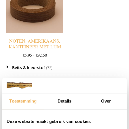
NOTEN, AMERIKAANS,
KANTFINEER MET LIJM
Prijsklasse:
€
5.95
-
€
92.50
€5.95
Beits & kleurstof
tot
(72)
€92.50
Chemie
(6)
Fineer let op! wordt niet opgestuurd!
(137)
Toestemming
Details
Over
Kantfineer en melamine
(14)
beuken kantfineer
(1)
Deze website maakt gebruik van cookies
Eiken kantfineer
(1)