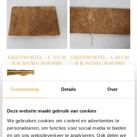
EIKENWORTEL – L 30 CM
EIKENWORTEL – L 60 CM
X B 20 CM € 38.95 PM2
X B 19 CM € 38.95 PM2
€
43.76
€
43.76
Beits & kleurstof
(72)
Toestemming
Details
Over
Chemie
(6)
Deze website maakt gebruik van cookies
Fineer let op! wordt niet opgestuurd!
(137)
We gebruiken cookies om content en advertenties te
Bloemmahonie
(24)
personaliseren, om functies voor social media te bieden
Divers wortel
(3)
en om ons websiteverkeer te analyseren. Ook delen we