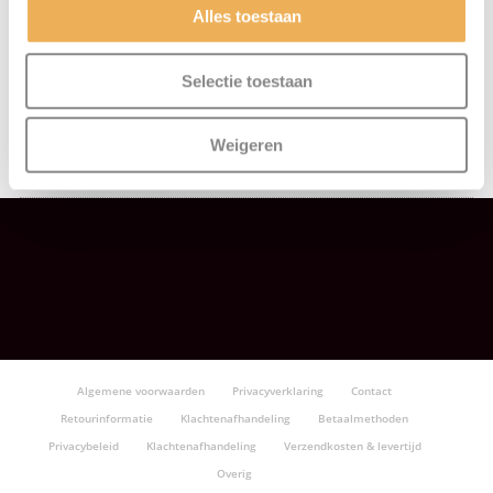
Politoer
(8)
Alles toestaan
Schroeven
(92)
Selectie toestaan
Schuurproducten
(30)
Weigeren
Vuller
(56)
Algemene voorwaarden
Privacyverklaring
Contact
Retourinformatie
Klachtenafhandeling
Betaalmethoden
Privacybeleid
Klachtenafhandeling
Verzendkosten & levertijd
Overig