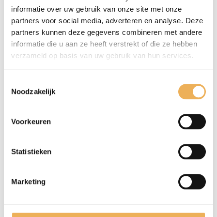
Eikenwortel
(2)
informatie over uw gebruik van onze site met onze
Iepenwortel
partners voor social media, adverteren en analyse. Deze
(9)
partners kunnen deze gegevens combineren met andere
Noten
(26)
informatie die u aan ze heeft verstrekt of die ze hebben
Populierwortel
(19)
verzameld op basis van uw gebruik van hun services.
Taxus
(3)
Wortelnoten
(38)
Toestemmingsselectie
Noodzakelijk
Kantfineer en melamine
(14)
Voorkeuren
Meubelbeslag
(302)
Meubellijm
(5)
Statistieken
Meubelwas
(81)
Marketing
Olie
(21)