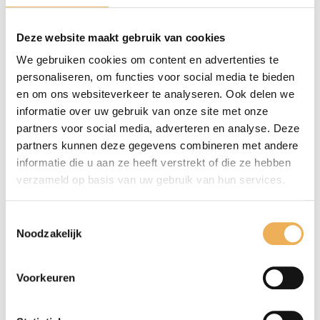
IMITATIE ZILVER POEDER
Deze website maakt gebruik van cookies
50 G.
We gebruiken cookies om content en advertenties te
€
18.54
personaliseren, om functies voor social media te bieden
en om ons websiteverkeer te analyseren. Ook delen we
Beits & kleurstof
(72)
informatie over uw gebruik van onze site met onze
Alcoholbeits
(7)
partners voor social media, adverteren en analyse. Deze
Kleurstof
(14)
partners kunnen deze gegevens combineren met andere
Pigment
(3)
informatie die u aan ze heeft verstrekt of die ze hebben
Retouceerstiften
(11)
verzameld op basis van uw gebruik van hun services.
Verouderingsbeits
(9)
Wasbeits
(12)
Toestemmingsselectie
Waterbeits
(13)
Noodzakelijk
Chemie
(6)
Voorkeuren
Fineer let op! wordt niet opgestuurd!
(137)