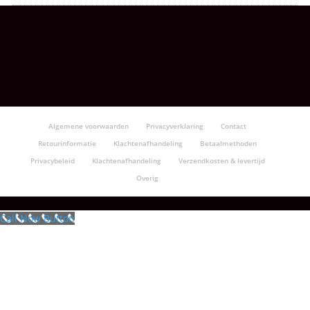
Algemene voorwaarden
Privacyverklaring
Contact
Retourinformatie
Klachtenafhandeling
Betaalmethoden
Privacybeleid
Klachtenafhandeling
Verzendkosten & levertijd
Overig
Call Now Button