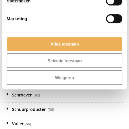
Statistieken
Kantfineer en melamine
(14)
Marketing
Meubelbeslag
(302)
Meubellijm
(5)
Alles toestaan
Meubelwas
(81)
Selectie toestaan
Olie
(21)
Weigeren
Politoer
(8)
Schroeven
(92)
Schuurproducten
(30)
Vuller
(56)