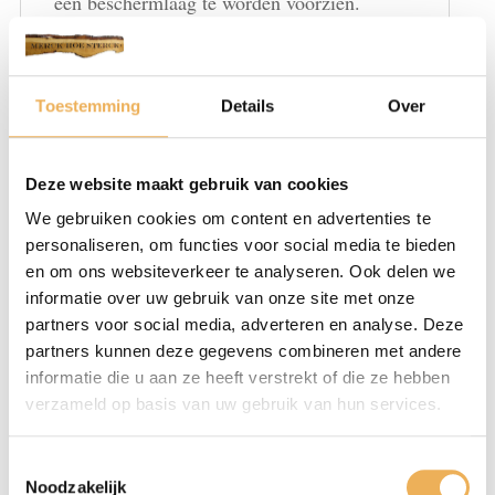
een beschermlaag te worden voorzien.
Aanbrengmogelijkheden waterbeits
Kwasten
Toestemming
Details
Over
Voorbewerking: het houten oppervlak goed schuren,
voorkeur korrel 150-180.
Deze website maakt gebruik van cookies
Maak het geheel stofvrij.
We gebruiken cookies om content en advertenties te
De beits met een kwast nattig en egaal
personaliseren, om functies voor social media te bieden
aanbrengen. Breng de beits altijd aan in de richting van
en om ons websiteverkeer te analyseren. Ook delen we
de nerf.
informatie over uw gebruik van onze site met onze
Laat het 1 à 2 uur drogen.
partners voor social media, adverteren en analyse. Deze
Afwerken met 2 lagen blanke lak (water gedragen,
partners kunnen deze gegevens combineren met andere
informatie die u aan ze heeft verstrekt of die ze hebben
Nitro, 2-K etc), hardwaxolie of antiekwas.
verzameld op basis van uw gebruik van hun services.
Spuiten
Toestemmingsselectie
Voorbewerking: het houten oppervlak goed schuren,
Noodzakelijk