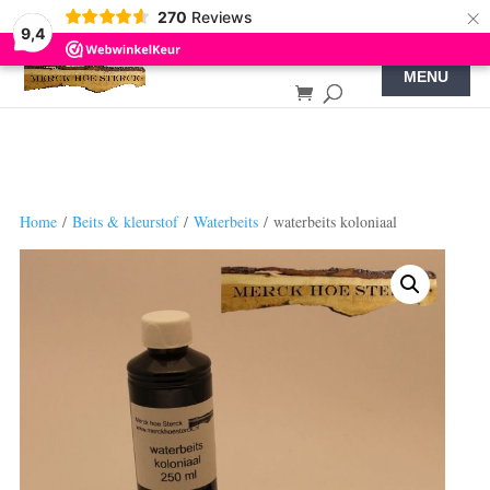
×
270
Reviews
9,4
Home
/
Beits & kleurstof
/
Waterbeits
/ waterbeits koloniaal