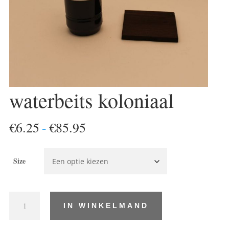
waterbeits koloniaal
Prijsklasse:
€
6.25
-
€
85.95
€6.25
tot
Size
€85.95
waterbeits
IN WINKELMAND
koloniaal
aantal