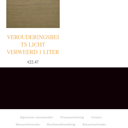
VEROUDERINGSBEI
TS LICHT
VERWEERD 1 LITER
€
22.47
Algemene voorwaarden
Privacyverklaring
Contact
Retourinformatie
Klachtenafhandeling
Betaalmethoden