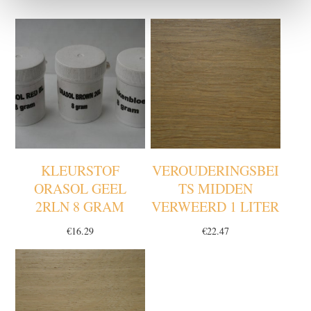
KLEURSTOF
VEROUDERINGSBEI
ORASOL GEEL
TS MIDDEN
2RLN 8 GRAM
VERWEERD 1 LITER
€
16.29
€
22.47