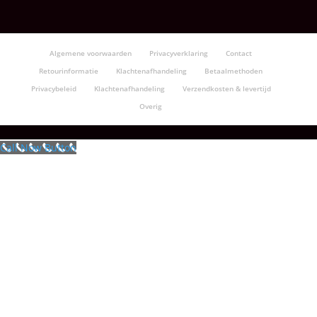
Algemene voorwaarden
Privacyverklaring
Contact
Retourinformatie
Klachtenafhandeling
Betaalmethoden
Privacybeleid
Klachtenafhandeling
Verzendkosten & levertijd
Overig
Call Now Button