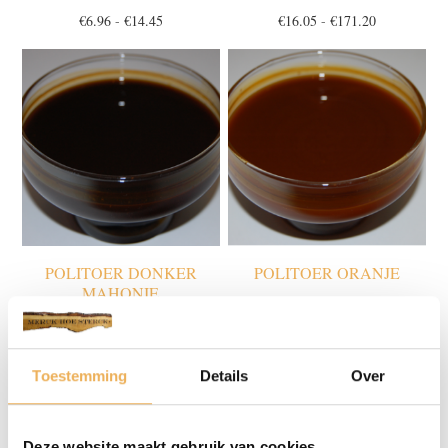
Prijsklasse:
Prijsklasse:
€
6.96
-
€
14.45
€
16.05
-
€
171.20
€6.96
€16.05
tot
tot
€14.45
€171.20
POLITOER DONKER
POLITOER ORANJE
MAHONIE
Prijsklasse:
€
15.52
-
€
171.50
Prijsklasse:
€
16.05
-
€
171.20
€15.52
€16.05
tot
tot
€171.50
Toestemming
Details
Over
€171.20
Deze website maakt gebruik van cookies