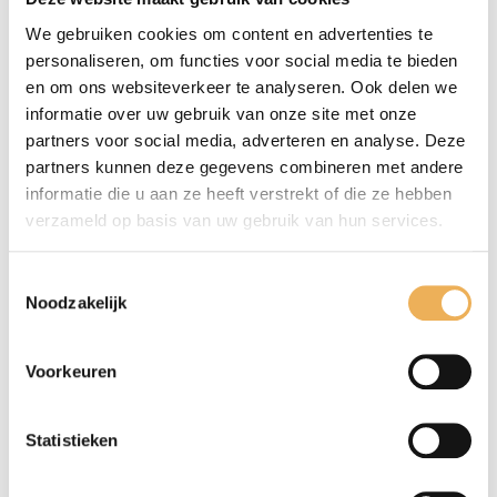
We gebruiken cookies om content en advertenties te
personaliseren, om functies voor social media te bieden
en om ons websiteverkeer te analyseren. Ook delen we
informatie over uw gebruik van onze site met onze
POLITOER ZWART
PUIMSTEEN 1 KG
partners voor social media, adverteren en analyse. Deze
partners kunnen deze gegevens combineren met andere
Prijsklasse:
€
17.12
-
€
181.90
€
20.48
informatie die u aan ze heeft verstrekt of die ze hebben
€17.12
verzameld op basis van uw gebruik van hun services.
tot
€181.90
Toestemmingsselectie
Noodzakelijk
Voorkeuren
Statistieken
SCHELLAK SCHILFERS
SCHELLAK SCHILFERS
BLANK
ORANJE