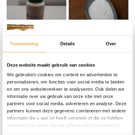
Toestemming
Details
Over
PVAC (WITTE) HOUTLIJM
THIO UREUM
Prijsklasse:
Prijsklasse:
€
7.95
-
€
48.50
€
8.03
-
€
64.15
Deze website maakt gebruik van cookies
€7.95
€8.03
tot
tot
We gebruiken cookies om content en advertenties te
€48.50
€64.15
personaliseren, om functies voor social media te bieden
en om ons websiteverkeer te analyseren. Ook delen we
informatie over uw gebruik van onze site met onze
partners voor social media, adverteren en analyse. Deze
partners kunnen deze gegevens combineren met andere
informatie die u aan ze heeft verstrekt of die ze hebben
verzameld op basis van uw gebruik van hun services.