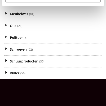
Vislijm koud verwerkbaar
(1)
Meubelwas
(81)
Olie
(21)
Politoer
(8)
Schroeven
(92)
Schuurproducten
(30)
Vuller
(56)