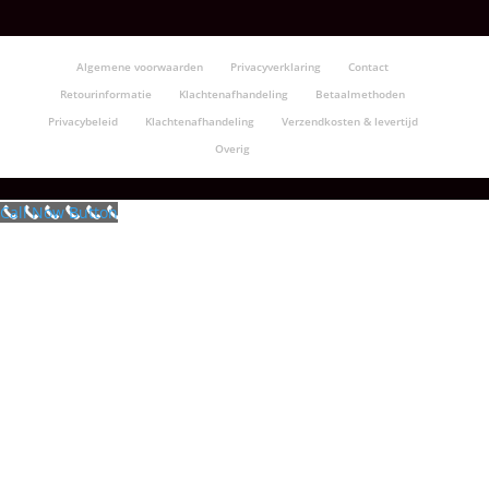
Algemene voorwaarden
Privacyverklaring
Contact
Retourinformatie
Klachtenafhandeling
Betaalmethoden
Privacybeleid
Klachtenafhandeling
Verzendkosten & levertijd
Overig
Call Now Button