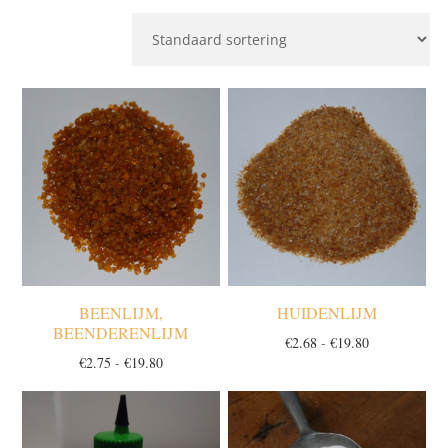
BEENLIJM,
HUIDENLIJM
BEENDERENLIJM
Prijsklasse:
€
2.68
-
€
19.80
Prijsklasse:
€
2.75
-
€
19.80
€2.68
€2.75
tot
tot
€19.80
€19.80