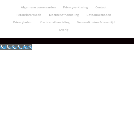
Algemene voorwaarden
Privacyverklaring
Contact
Retourinformatie
Klachtenafhandeling
Betaalmethoden
Privacybeleid
Klachtenafhandeling
Verzendkosten & levertijd
Overig
Call Now Button