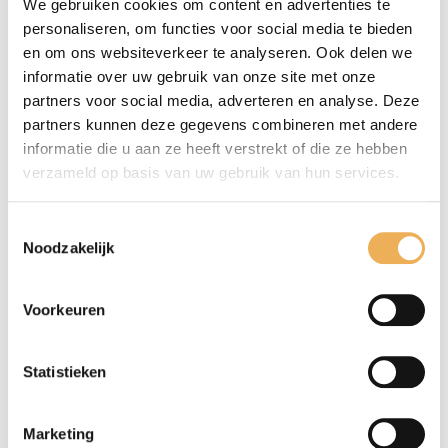
We gebruiken cookies om content en advertenties te
esdoorn kantfineer
(1)
personaliseren, om functies voor social media te bieden
Essen kantfineer
(1)
en om ons websiteverkeer te analyseren. Ook delen we
grenen kantfineer
(1)
informatie over uw gebruik van onze site met onze
kersen kantfineer
partners voor social media, adverteren en analyse. Deze
(1)
partners kunnen deze gegevens combineren met andere
Mahonie kantfineer
(1)
informatie die u aan ze heeft verstrekt of die ze hebben
melamine kantenband wit
(1)
verzameld op basis van uw gebruik van hun services.
Melamine kantenband zwart
(1)
noten kantfineer
(1)
Toestemmingsselectie
Peren kantfineer
(1)
Noodzakelijk
Teak kantfineer
(1)
wenge kantfineer
(1)
Voorkeuren
zebrano kantfineer
(1)
Meubelbeslag
(302)
Statistieken
Meubellijm
(5)
Marketing