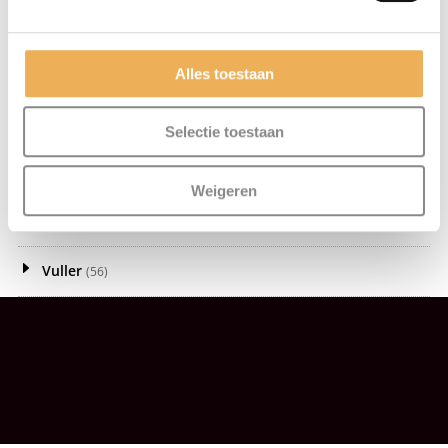
Meubelwas
(81)
Olie
(21)
Alles toestaan
Politoer
(8)
Selectie toestaan
Schroeven
(92)
Weigeren
Schuurproducten
(30)
Vuller
(56)