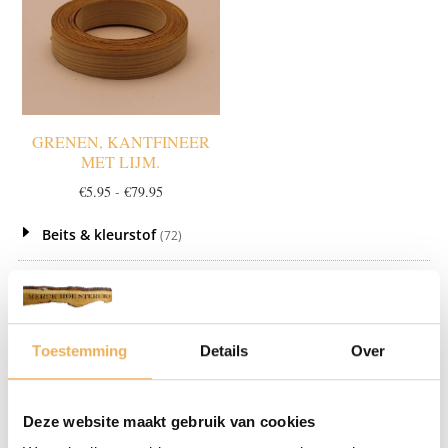
GRENEN, KANTFINEER
MET LIJM.
Prijsklasse:
€
5.95
-
€
79.95
€5.95
Beits & kleurstof
tot
(72)
€79.95
Chemie
(6)
Fineer let op! wordt niet opgestuurd!
(137)
Toestemming
Details
Over
Kantfineer en melamine
(14)
beuken kantfineer
(1)
Deze website maakt gebruik van cookies
Eiken kantfineer
(1)