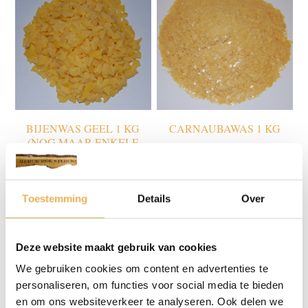
BIJENWAS GEEL 1 KG
CARNAUBAWAS 1 KG
(NOG MAAR ENKELE
€
50.95
KILO’S LEVERBAAR)
€
47.75
Toestemming
Details
Over
Beits & kleurstof
(72)
Chemie
(6)
Deze website maakt gebruik van cookies
We gebruiken cookies om content en advertenties te
Fineer let op! wordt niet opgestuurd!
(137)
personaliseren, om functies voor social media te bieden
en om ons websiteverkeer te analyseren. Ook delen we