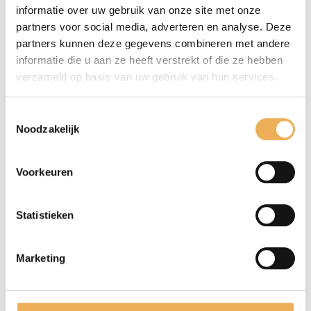
Kantfineer en melamine
(14)
informatie over uw gebruik van onze site met onze
partners voor social media, adverteren en analyse. Deze
Meubelbeslag
(302)
partners kunnen deze gegevens combineren met andere
informatie die u aan ze heeft verstrekt of die ze hebben
Meubellijm
(5)
verzameld op basis van uw gebruik van hun services.
Meubelwas
(81)
Toestemmingsselectie
Antiekkleurwas
(10)
Noodzakelijk
Antiekwas
(16)
Antivlekwas
(2)
Voorkeuren
Diverse was
(2)
Goudwas
(3)
Statistieken
Krijtwas, kalkwas
(4)
Leerwas
(2)
Marketing
Olie
(21)
Politoer
(8)