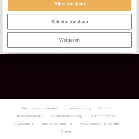
Alles toestaan
Schroeven
(92)
Selectie toestaan
Schuurproducten
(30)
Weigeren
Vuller
(56)
Algemene voorwaarden
Privacyverklaring
Contact
Retourinformatie
Klachtenafhandeling
Betaalmethoden
Privacybeleid
Klachtenafhandeling
Verzendkosten & levertijd
Overig