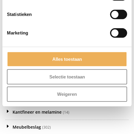
Statistieken
Marketing
ANTIEKKLEURWAS
ANTIEKKLEURWAS
ZWART 5 LITER
ZWART/SMOK 375 ML
€
92.69
€
16.96
Alles toestaan
Beits & kleurstof
(72)
Selectie toestaan
Chemie
(6)
Weigeren
Fineer let op! wordt niet opgestuurd!
(137)
Kantfineer en melamine
(14)
Meubelbeslag
(302)