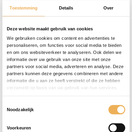
€
16.95
€
92.69
Toestemming
Details
Over
Deze website maakt gebruik van cookies
We gebruiken cookies om content en advertenties te
personaliseren, om functies voor social media te bieden
en om ons websiteverkeer te analyseren. Ook delen we
informatie over uw gebruik van onze site met onze
partners voor social media, adverteren en analyse. Deze
partners kunnen deze gegevens combineren met andere
ANTIEKKLEURWAS NO 7
ANTIEKKLEURWAS NO 7
informatie die u aan ze heeft verstrekt of die ze hebben
(OUD SPAANS
(OUD SPAANS
BRUIN/ENGLISH) 375 ML
BRUIN/ENGLISH) 5 LITER
verzameld op basis van uw gebruik van hun services.
€
16.95
€
92.69
Toestemmingsselectie
Noodzakelijk
Voorkeuren