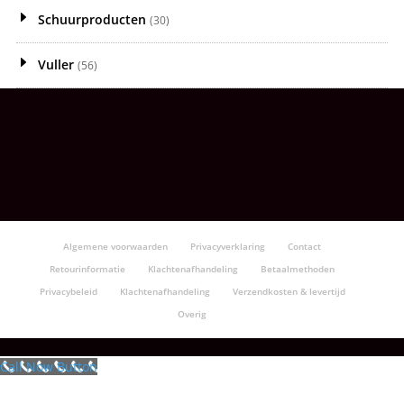
Schuurproducten
(30)
Vuller
(56)
Algemene voorwaarden
Privacyverklaring
Contact
Retourinformatie
Klachtenafhandeling
Betaalmethoden
Privacybeleid
Klachtenafhandeling
Verzendkosten & levertijd
Overig
Call Now Button