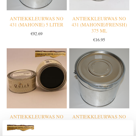
ANTIEKKLEURWAS NO
ANTIEKKLEURWAS NO
431 (MAHONIE) 5 LITER
431 (MAHONIE/FRENSH)
375 ML
€
92.69
€
16.95
ANTIEKKLEURWAS NO
ANTIEKKLEURWAS NO
433 (D. EIKEN/RUGGED)
433 (D. EIKEN/RUGGED) 5
375 ML
LITER