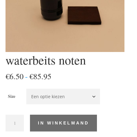
waterbeits noten
Prijsklasse:
€
6.50
-
€
85.95
€6.50
tot
Size
€85.95
waterbeits
IN WINKELMAND
noten
aantal