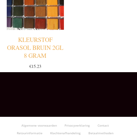
KLEURSTOF
ORASOL BRUIN 2GL
8 GRAM
€
15.23
Algemene voorwaarden
Privacyverklaring
Contact
Retourinformatie
Klachtenafhandeling
Betaalmethoden