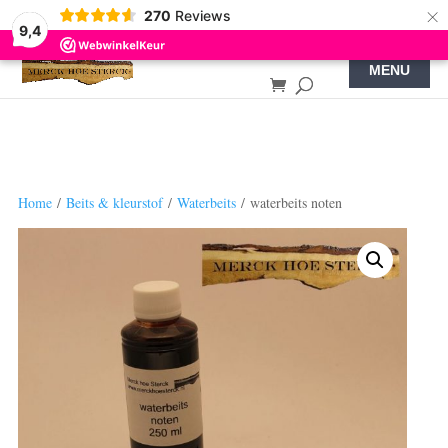
×
270
Reviews
9,4
Home
/
Beits & kleurstof
/
Waterbeits
/ waterbeits noten