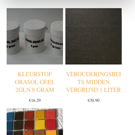
KLEURSTOF
VEROUDERINGSBEI
ORASOL GEEL
TS MIDDEN
2GLN 8 GRAM
VERGRIJSD 1 LITER
€
16.29
€
30.90