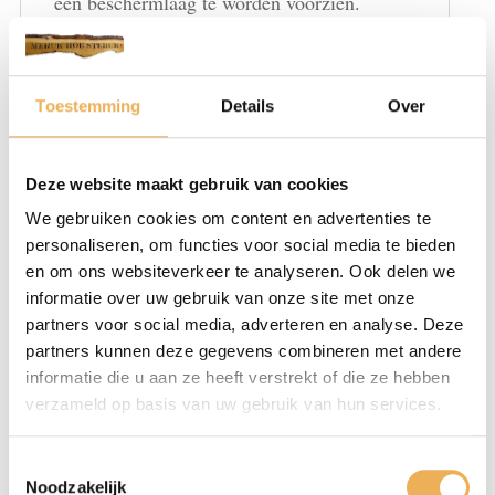
een beschermlaag te worden voorzien.
Aanbrengmogelijkheden waterbeits
Kwasten
Toestemming
Details
Over
Voorbewerking: het houten oppervlak goed schuren,
voorkeur korrel 150-180.
Deze website maakt gebruik van cookies
Maak het geheel stofvrij.
We gebruiken cookies om content en advertenties te
De beits met een kwast nattig en egaal
personaliseren, om functies voor social media te bieden
aanbrengen. Breng de beits altijd aan in de richting van
en om ons websiteverkeer te analyseren. Ook delen we
de nerf.
informatie over uw gebruik van onze site met onze
Laat het 1 à 2 uur drogen.
partners voor social media, adverteren en analyse. Deze
Afwerken met 2 lagen blanke lak (water gedragen,
partners kunnen deze gegevens combineren met andere
informatie die u aan ze heeft verstrekt of die ze hebben
Nitro, 2-K etc), hardwaxolie of antiekwas.
verzameld op basis van uw gebruik van hun services.
Spuiten
Toestemmingsselectie
Voorbewerking: het houten oppervlak goed schuren,
Noodzakelijk