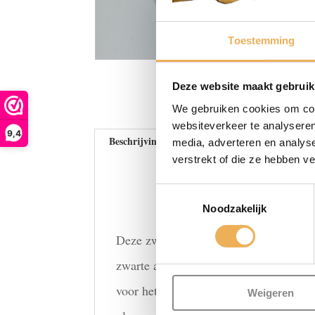
Toestemming
Deze website maakt gebruik
We gebruiken cookies om cont
websiteverkeer te analyseren
9,4
Beschrijving
Extra informatie
Beoo
media, adverteren en analys
verstrekt of die ze hebben v
Toestemmingsselectie
Noodzakelijk
Deze zwarte politoer is een oplossing 
zwarte alcoholbeits aan toe te voegen.
voor het primen van hout en het herste
Weigeren