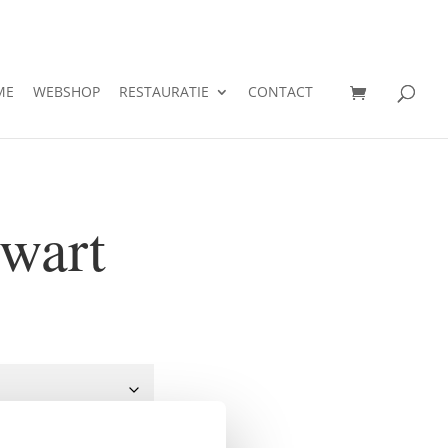
ME
WEBSHOP
RESTAURATIE
CONTACT
zwart
klasse:
12
.90