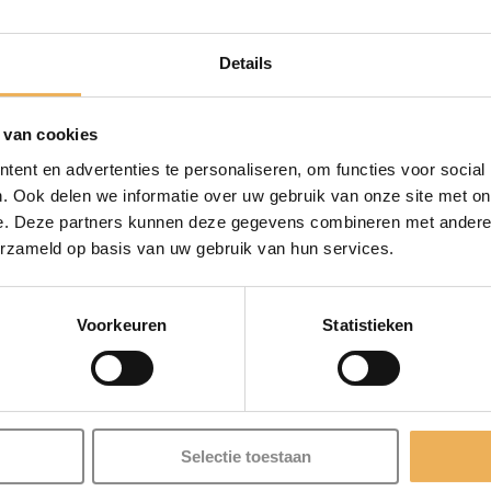
Politoer
IN WINKEL
zwart
aantal
Details
Artikelnummer:
PT104
Categorie:
Polit
 van cookies
ent en advertenties te personaliseren, om functies voor social
. Ook delen we informatie over uw gebruik van onze site met on
rdelingen (0)
e. Deze partners kunnen deze gegevens combineren met andere i
erzameld op basis van uw gebruik van hun services.
BESCHRIJVING
Voorkeuren
Statistieken
van schellak in alcohol ook wel bekend als schellakvernis. De 
 U brengt politoer aan als een afwerklaag van een houten opper
llen van vlekken voordat u gaat verven. Wanneer u deze polito
Selectie toestaan