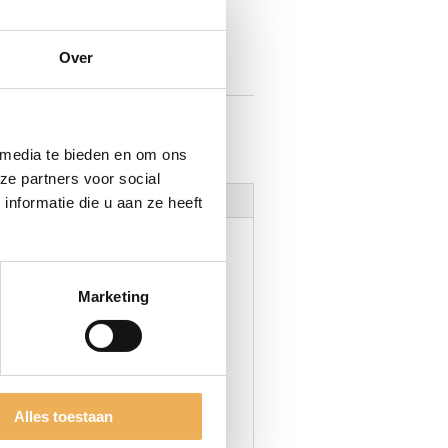
MAND
Over
oer zwart
 media te bieden en om ons
ze partners voor social
nformatie die u aan ze heeft
Marketing
zwarte kleur ontstaat door er
vlak. Dit product is ideaal
er aanbrengt wordt het object
Alles toestaan