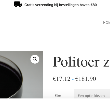
HO
Politoer 
Prijs
€
17.12
-
€
181.90
€17.
tot
Size
€181