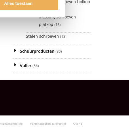
Messing schroeven bolkop
Alles toestaan
(9)
Messing schroeven
platkop
(18)
Stalen schroeven
(13)
Schuurproducten
(30)
Vuller
(56)
chtenafhandeling
Verzendkosten & levertijd
Overig