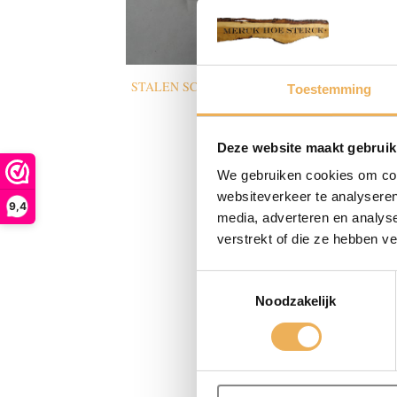
STALEN SCHROEVEN
(13)
MESSING SCH
Toestemming
Deze website maakt gebruik
We gebruiken cookies om cont
websiteverkeer te analyseren
9,4
media, adverteren en analys
verstrekt of die ze hebben v
Toestemmingsselectie
Noodzakelijk