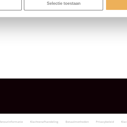
Selectie toestaan
Retourinformatie
Klachtenafhandeling
Betaalmethoden
Privacybeleid
Kla