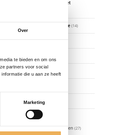
Fineer let op! wordt niet
opgestuurd!
(137)
Kantfineer en melamine
(14)
Over
Meubelbeslag
(302)
Meubellijm
(5)
 media te bieden en om ons
ze partners voor social
Meubelwas
(81)
nformatie die u aan ze heeft
Olie
(21)
Politoer
(8)
Marketing
Schroeven
(92)
Messing schroeven
(27)