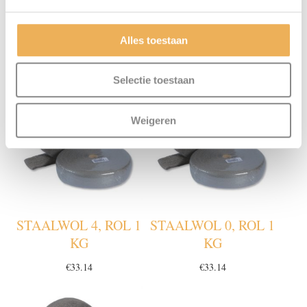
Alles toestaan
GERELATEERDE PRODUCTEN
Selectie toestaan
Weigeren
STAALWOL 4, ROL 1
STAALWOL 0, ROL 1
KG
KG
€
33.14
€
33.14