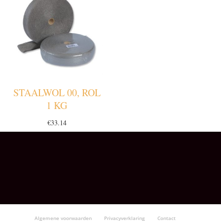
STAALWOL 00, ROL
1 KG
€
33.14
Algemene voorwaarden
Privacyverklaring
Contact