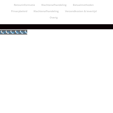
Retourinformatie
Klachtenafhandeling
Betaalmethoden
Privacybeleid
Klachtenafhandeling
Verzendkosten & levertijd
Overig
Call Now Button