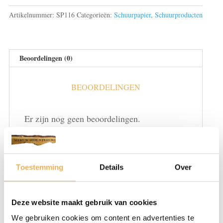
korrel
Artikelnummer:
SP116
Categorieën:
Schuurpapier
,
Schuurproducten
80
aantal
Beoordelingen (0)
BEOORDELINGEN
Er zijn nog geen beoordelingen.
Wees de eerste om “Schuurpapier 2,5 m x115 korrel 80”
te beoordelen
Je e-mailadres wordt niet gepubliceerd.
Vereiste velden zijn gemarkeerd met
*
Toestemming
Details
Over
Je waardering
*
Deze website maakt gebruik van cookies
We gebruiken cookies om content en advertenties te