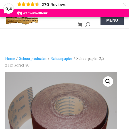
×
270
Reviews
9,4
Home
/
Schuurproducten
/
Schuurpapier
/ Schuurpapier 2,5 m
x115 korrel 80