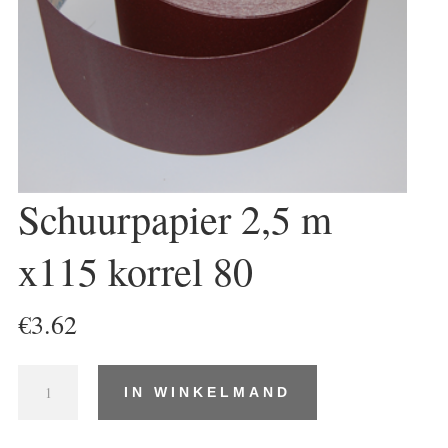
Schuurpapier 2,5 m
x115 korrel 80
€
3.62
Schuurpapier
IN WINKELMAND
2,5
m
x115