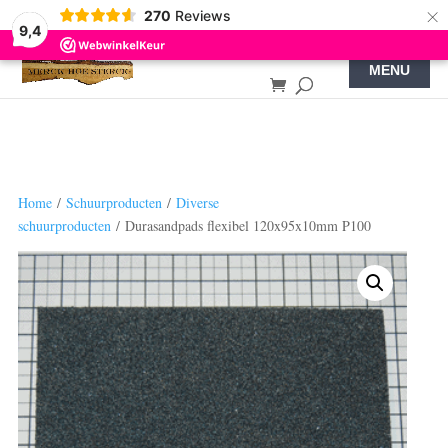
×
270
Reviews
9,4
Home
/
Schuurproducten
/
Diverse
schuurproducten
/ Durasandpads flexibel 120x95x10mm P100