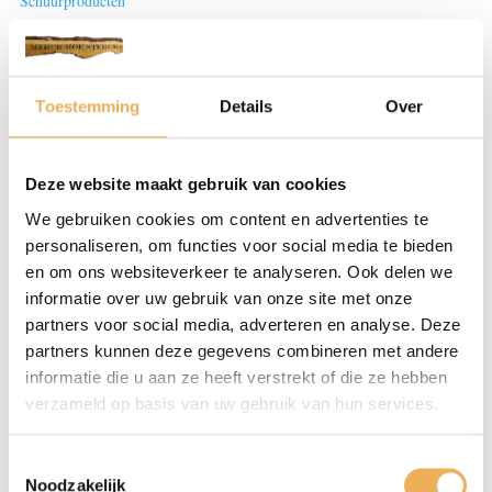
Schuurproducten
Beoordelingen (0)
Toestemming
Details
Over
BEOORDELINGEN
Deze website maakt gebruik van cookies
We gebruiken cookies om content en advertenties te
Er zijn nog geen beoordelingen.
personaliseren, om functies voor social media te bieden
Wees de eerste om “Durasandpads flexibel 120x95x10mm
en om ons websiteverkeer te analyseren. Ook delen we
P100” te beoordelen
informatie over uw gebruik van onze site met onze
Je e-mailadres wordt niet gepubliceerd.
partners voor social media, adverteren en analyse. Deze
Vereiste velden zijn gemarkeerd met
*
partners kunnen deze gegevens combineren met andere
informatie die u aan ze heeft verstrekt of die ze hebben
Je waardering
*
verzameld op basis van uw gebruik van hun services.
Toestemmingsselectie
Noodzakelijk