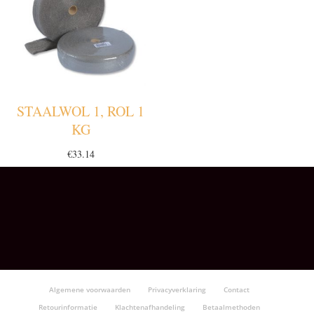
STAALWOL 1, ROL 1
KG
€
33.14
Algemene voorwaarden
Privacyverklaring
Contact
Retourinformatie
Klachtenafhandeling
Betaalmethoden