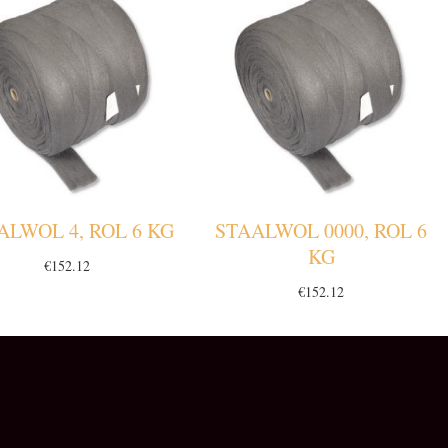
ALWOL 4, ROL 6 KG
STAALWOL 0000, ROL 6
KG
€
152.12
€
152.12