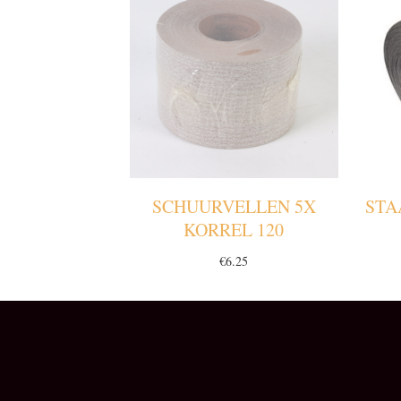
SCHUURVELLEN 5X
STA
KORREL 120
€
6.25