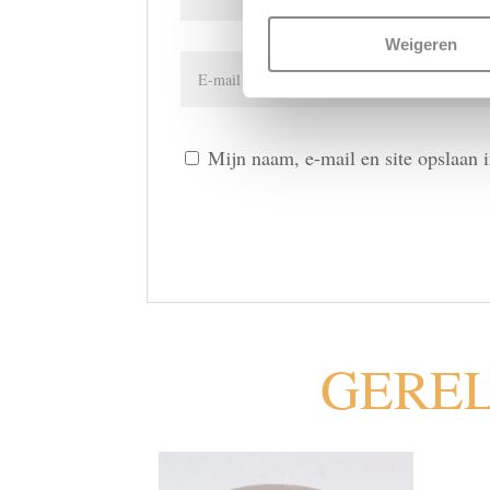
Weigeren
Mijn naam, e-mail en site opslaan 
GERE