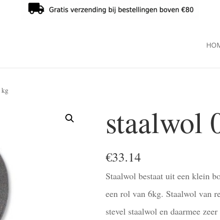
HO
1 kg
staalwol 0
€
33.14
Staalwol bestaat uit een klein bo
een rol van 6kg. Staalwol van re
stevel staalwol en daarmee zeer