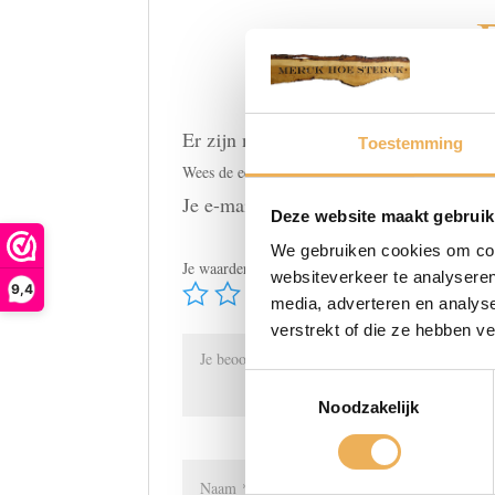
Er zijn nog geen beoordelingen.
Toestemming
Wees de eerste om “staalwol 0, rol 1 kg” te beoor
Je e-mailadres wordt niet gepubliceerd
Deze website maakt gebruik
We gebruiken cookies om cont
Je waardering
*
websiteverkeer te analyseren
9,4
media, adverteren en analys
verstrekt of die ze hebben v
Toestemmingsselectie
Noodzakelijk