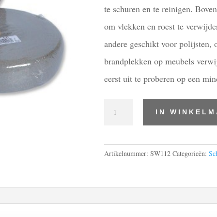
te schuren en te reinigen. Bove
om vlekken en roest te verwijde
andere geschikt voor polijsten, 
brandplekken op meubels verwij
eerst uit te proberen op een min
staalwol
IN WINKEL
0,
rol
1
kg
Artikelnummer:
SW112
Categorieën:
Sc
aantal