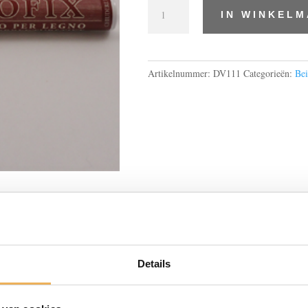
Retoucheerstift
IN WINKEL
donker
noten
aantal
Artikelnummer:
DV111
Categorieën:
Bei
BESCHRIJVING
Details
ebruiken voor het nakleuren van houten oppervlakken.