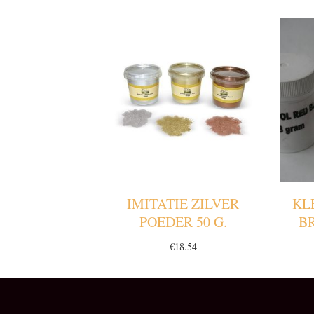
IMITATIE ZILVER
KL
POEDER 50 G.
B
€
18.54