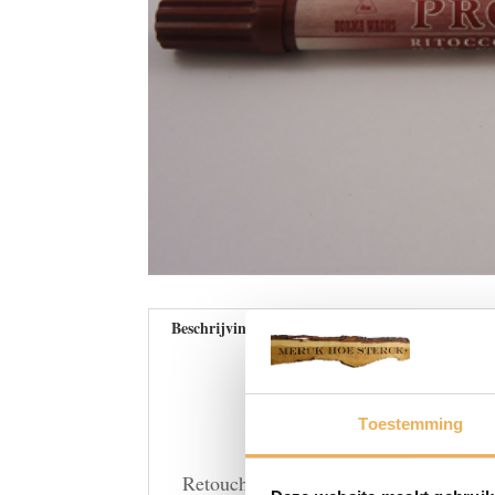
Beschrijving
Beoordelingen (0)
Toestemming
Retoucheerstift donker noten kunt u g