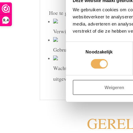
Deze website maakt gebruik
We gebruiken cookies om cont
Hoe te gebruiken
websiteverkeer te analyseren
9,4
media, adverteren en analys
Verwijder vuil en stof van het opperv
verstrekt of die ze hebben v
Toestemmingsselectie
Gebruik de pen in een reeks stippen i
Noodzakelijk
Wacht een paar seconden en veeg ove
uitgevoerd, vernissen, waxen, enz. S
Weigeren
GERE