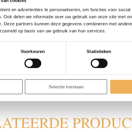
 van cookies
ent en advertenties te personaliseren, om functies voor social
. Ook delen we informatie over uw gebruik van onze site met on
e. Deze partners kunnen deze gegevens combineren met andere i
lak voor een betere hechting en resultaat.
erzameld op basis van uw gebruik van hun services.
n de lengterichting, waarbij u de houtnerf volgt.
Voorkeuren
Statistieken
rtollige verf af met een zachte doek. Eenmaal droog, kan el
luit de dop na gebruik goed af.
Selectie toestaan
LATEERDE PRODU