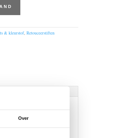
MAND
ts & kleurstof
,
Retouceerstiften
Over