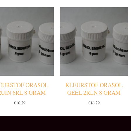
EURSTOF ORASOL
KLEURSTOF ORASOL
RUIN 6RL 8 GRAM
GEEL 2RLN 8 GRAM
€
16.29
€
16.29