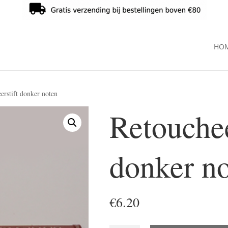
HO
erstift donker noten
Retouchee
donker n
€
6.20