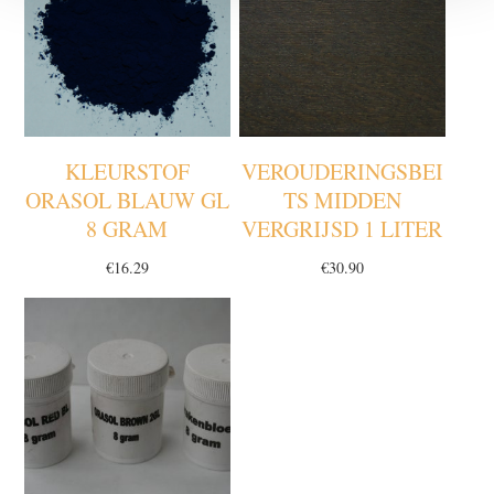
KLEURSTOF
VEROUDERINGSBEI
ORASOL BLAUW GL
TS MIDDEN
8 GRAM
VERGRIJSD 1 LITER
€
16.29
€
30.90