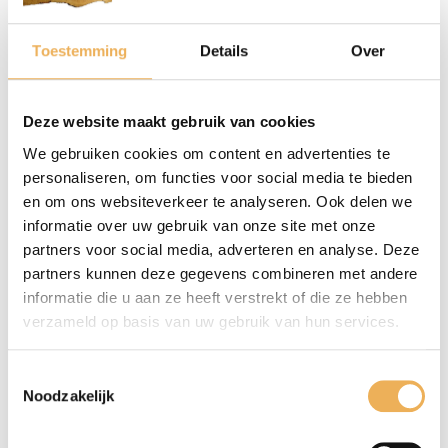
BEOORDELINGEN
Toestemming
Details
Over
Er zijn nog geen beoordelingen.
Wees de eerste om “kleurstof orasol geel 2RLN 8 gram”
te beoordelen
Deze website maakt gebruik van cookies
Je e-mailadres wordt niet gepubliceerd.
We gebruiken cookies om content en advertenties te
Vereiste velden zijn gemarkeerd met
*
personaliseren, om functies voor social media te bieden
en om ons websiteverkeer te analyseren. Ook delen we
Je waardering
*
informatie over uw gebruik van onze site met onze
partners voor social media, adverteren en analyse. Deze
partners kunnen deze gegevens combineren met andere
informatie die u aan ze heeft verstrekt of die ze hebben
verzameld op basis van uw gebruik van hun services.
Toestemmingsselectie
Noodzakelijk