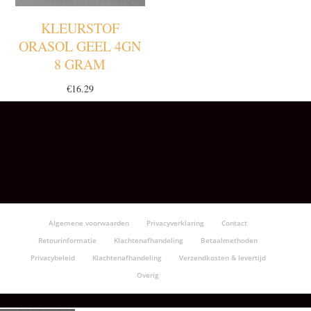
KLEURSTOF
ORASOL GEEL 4GN
8 GRAM
€
16.29
Algemene voorwaarden
Privacyverklaring
Contact
Retourinformatie
Klachtenafhandeling
Betaalmethoden
Privacybeleid
Klachtenafhandeling
Verzendkosten & levertijd
Overig