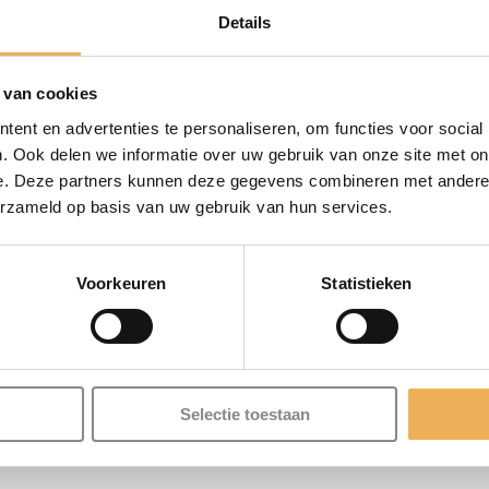
Details
 de door u gekozen kleur te geven. Quick verouderingsbeits d
 een olie of een lak).
 van cookies
ent en advertenties te personaliseren, om functies voor social
. Ook delen we informatie over uw gebruik van onze site met on
huurd (voorkeur korrel 100/120/150) en vetvrij zijn. De beit
e. Deze partners kunnen deze gegevens combineren met andere i
zijn aangebracht verdelen met een doek of spons. Daarna goed l
erzameld op basis van uw gebruik van hun services.
euze.
Voorkeuren
Statistieken
Selectie toestaan