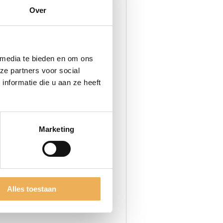
Over
ient altijd van een
 media te bieden en om ons
ze partners voor social
s opbrengen met een kwast,
nformatie die u aan ze heeft
aten drogen en vervolgens
Marketing
Alles toestaan