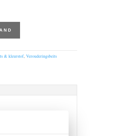
MAND
ts & kleurstof
,
Verouderingsbeits
el een verouderde uitstraling.