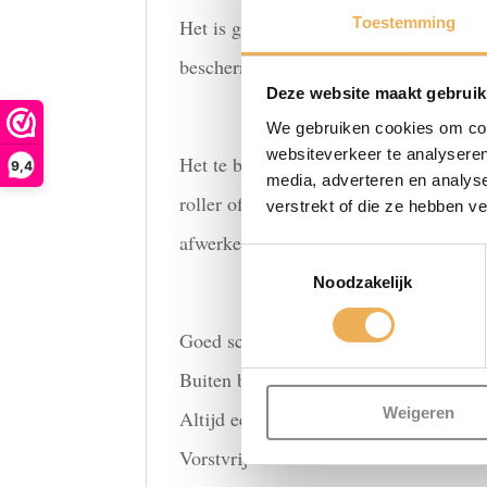
Toestemming
Het is geschikt om onbewerkt eikenhout
beschermlaag te worden voorzien (zoals
Deze website maakt gebruik
We gebruiken cookies om cont
websiteverkeer te analyseren
Het te behandelen oppervlak moet gesc
9,4
media, adverteren en analys
roller of verfspuit. Delen die te dik 
verstrekt of die ze hebben v
afwerken met een beschermlaag naar k
Toestemmingsselectie
Noodzakelijk
Goed schudden voor gebruik.
Buiten bereik van kinderen bewaren.
Weigeren
Altijd eerst een proefstukje opzetten.
Vorstvrij bewaren.