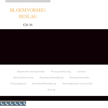
BLOEMVORMIG
BESLAG
€
26.56
Algemene voorwaarden
Privacyverklaring
Contact
Retourinformatie
Klachtenafhandeling
Betaalmethoden
Privacybeleid
Klachtenafhandeling
Verzendkosten & levertijd
Overig
Call Now Button