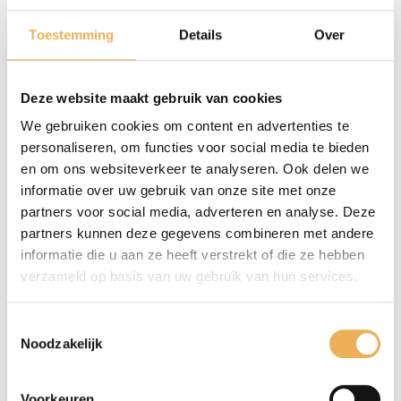
BEOORDELINGEN
Toestemming
Details
Over
Er zijn nog geen beoordelingen.
Deze website maakt gebruik van cookies
Wees de eerste om “Komgrepen” te beoordelen
Je e-mailadres wordt niet gepubliceerd.
We gebruiken cookies om content en advertenties te
Vereiste velden zijn gemarkeerd met
*
personaliseren, om functies voor social media te bieden
en om ons websiteverkeer te analyseren. Ook delen we
informatie over uw gebruik van onze site met onze
Je waardering
*
partners voor social media, adverteren en analyse. Deze
partners kunnen deze gegevens combineren met andere
informatie die u aan ze heeft verstrekt of die ze hebben
verzameld op basis van uw gebruik van hun services.
Toestemmingsselectie
Noodzakelijk
Voorkeuren