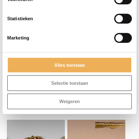
Statistieken
Mijn naam, e-mail en site opslaan in
Marketing
deze browser voor de volgende keer wanneer
ik een reactie plaats.
Alles toestaan
Selectie toestaan
Weigeren
GERELATEERDE PRODUCTEN