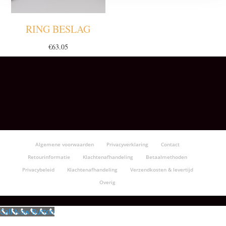
RING BESLAG
€
63.05
Algemene voorwaarden
Privacyverklaring
Contact
Retourinformatie
Klachtenafhandeling
Betaalmethoden
Privacybeleid
Klachtenafhandeling
Verzendkosten & levertijd
Overig
Call Now Button