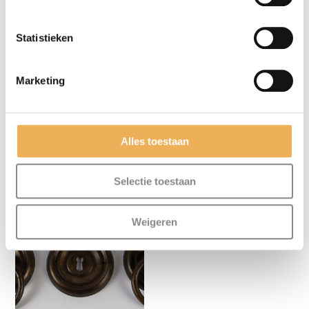
Statistieken
Marketing
BLOEMVORMIG
RING BESLAG
Alles toestaan
BESLAG
€
32.53
€
26.56
Selectie toestaan
Weigeren