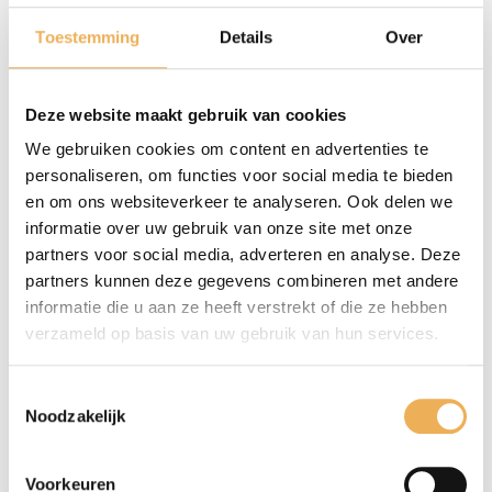
BESCHRIJVING
Toestemming
Details
Over
De PU waterLak is een hoge kwaliteit, 1
component, water gebaseerde PU Lak met
Deze website maakt gebruik van cookies
hoge vaste stof en uitstekende bescherming
We gebruiken cookies om content en advertenties te
tegen water, vuil en krassen. Ontwikkeld
personaliseren, om functies voor social media te bieden
voor de doorzichtige bescherming van
en om ons websiteverkeer te analyseren. Ook delen we
meubels, vloeren, deuren etc. verkrijgbaar in
informatie over uw gebruik van onze site met onze
verschillende glansgraden van extra mat tot
partners voor social media, adverteren en analyse. Deze
glans en indien gewenst in combinatie met
partners kunnen deze gegevens combineren met andere
een verharder.
informatie die u aan ze heeft verstrekt of die ze hebben
verzameld op basis van uw gebruik van hun services.
Toestemmingsselectie
Noodzakelijk
GERELATEERDE PRODUCTEN
Voorkeuren