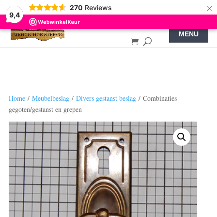
×
270
Reviews
9,4
Home
/
Meubelbeslag
/
Divers gestanst beslag
/ Combinaties
gegoten/gestanst en grepen