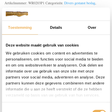
aantal
Artikelnummer:
WR0203P1
Categorieën:
Divers gestanst beslag
,
Meubelbeslag
Toestemming
Details
Over
Beoordelingen (0)
BEOORDELINGEN
Deze website maakt gebruik van cookies
We gebruiken cookies om content en advertenties te
personaliseren, om functies voor social media te bieden
Er zijn nog geen beoordelingen.
en om ons websiteverkeer te analyseren. Ook delen we
Wees de eerste om “Combinaties gegoten/gestanst en
informatie over uw gebruik van onze site met onze
grepen” te beoordelen
partners voor social media, adverteren en analyse. Deze
Je e-mailadres wordt niet gepubliceerd.
partners kunnen deze gegevens combineren met andere
Vereiste velden zijn gemarkeerd met
*
informatie die u aan ze heeft verstrekt of die ze hebben
verzameld op basis van uw gebruik van hun services.
Je waardering
*
Toestemmingsselectie