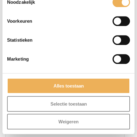
Noodzakelijk
Voorkeuren
Statistieken
Marketing
Mijn naam, e-mail en site opslaan in
Alles toestaan
deze browser voor de volgende keer wanneer
ik een reactie plaats.
Selectie toestaan
Weigeren