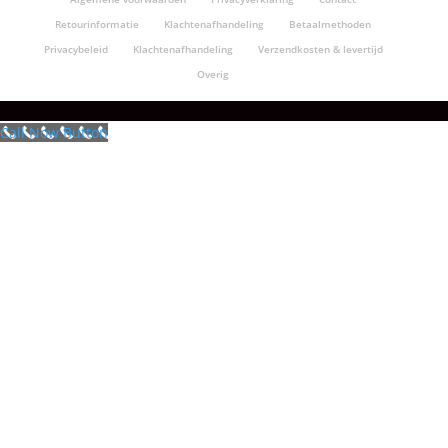
Retourinformatie
Klachtenafhandeling
Betaalmethoden
Privacybeleid
Klachtenafhandeling
Verzendkosten & levertijd
Overig
Call Now Button