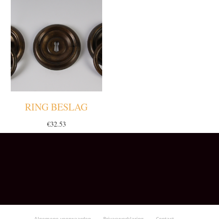
RING BESLAG
€
32.53
Algemene voorwaarden
Privacyverklaring
Contact