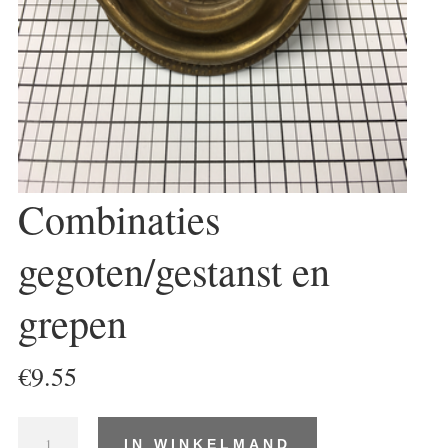
Combinaties
gegoten/gestanst en
grepen
€
9.55
Combinaties
IN WINKELMAND