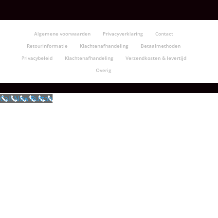
Algemene voorwaarden
Privacyverklaring
Contact
Retourinformatie
Klachtenafhandeling
Betaalmethoden
Privacybeleid
Klachtenafhandeling
Verzendkosten & levertijd
Overig
Call Now Button