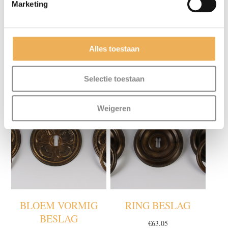
Marketing
Alles toestaan
GERELATEERDE PRODUCTEN
Selectie toestaan
Weigeren
BLOEM VORMIG
RING BESLAG
BESLAG
€
63.05