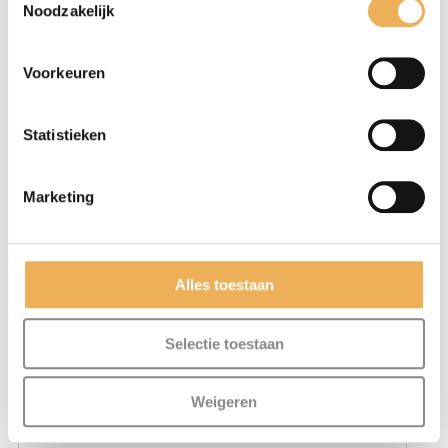
Noodzakelijk
Voorkeuren
Statistieken
Marketing
Mijn naam, e-mail en site opslaan in
Alles toestaan
deze browser voor de volgende keer wanneer
ik een reactie plaats.
Selectie toestaan
Weigeren