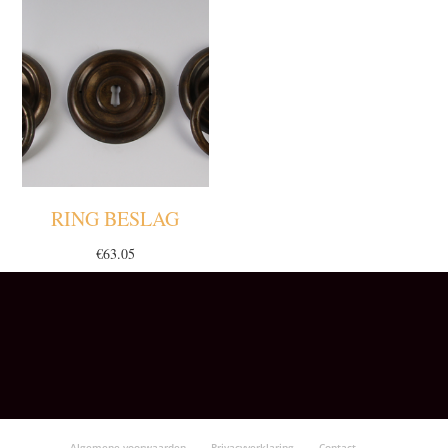
RING BESLAG
€
63.05
Algemene voorwaarden
Privacyverklaring
Contact