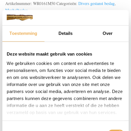
aantal
Artikelnummer:
WR0161M50
Categorieën:
Divers gestanst beslag
,
Meubelbeslag
Toestemming
Details
Over
Beoordelingen (0)
BEOORDELINGEN
Deze website maakt gebruik van cookies
We gebruiken cookies om content en advertenties te
Er zijn nog geen beoordelingen.
personaliseren, om functies voor social media te bieden
en om ons websiteverkeer te analyseren. Ook delen we
Wees de eerste om “Combinaties gegoten/gestanst en
informatie over uw gebruik van onze site met onze
grepen” te beoordelen
partners voor social media, adverteren en analyse. Deze
Je e-mailadres wordt niet gepubliceerd.
partners kunnen deze gegevens combineren met andere
Vereiste velden zijn gemarkeerd met
*
informatie die u aan ze heeft verstrekt of die ze hebben
verzameld op basis van uw gebruik van hun services.
Je waardering
*
Toestemmingsselectie