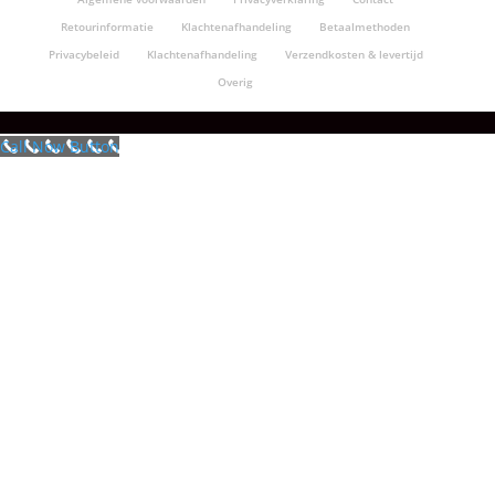
Retourinformatie
Klachtenafhandeling
Betaalmethoden
Privacybeleid
Klachtenafhandeling
Verzendkosten & levertijd
Overig
Call Now Button