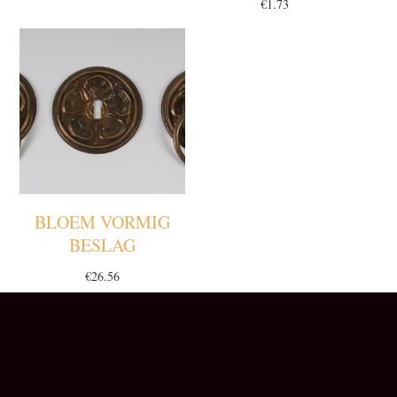
€
1.73
BLOEM VORMIG
BESLAG
€
26.56