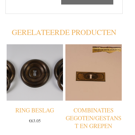
GERELATEERDE PRODUCTEN
RING BESLAG
COMBINATIES
GEGOTEN/GESTANS
€
63.05
T EN GREPEN