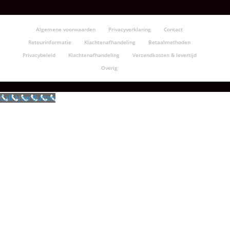
Algemene voorwaarden
Privacyverklaring
Contact
Retourinformatie
Klachtenafhandeling
Betaalmethoden
Privacybeleid
Klachtenafhandeling
Verzendkosten & levertijd
Overig
Call Now Button