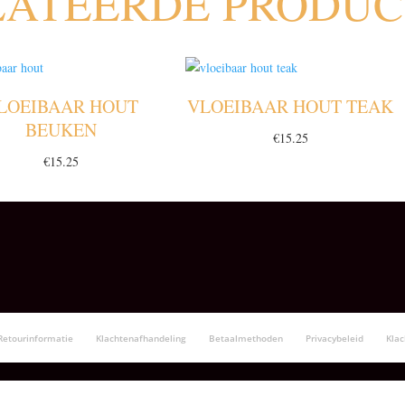
LATEERDE PRODU
LOEIBAAR HOUT
VLOEIBAAR HOUT TEAK
BEUKEN
€
15.25
€
15.25
Retourinformatie
Klachtenafhandeling
Betaalmethoden
Privacybeleid
Kla