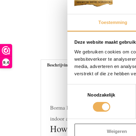
Toestemming
Deze website maakt gebruik
We gebruiken cookies om cont
websiteverkeer te analyseren
9,4
Beschrijving
Beoordelingen (0)
media, adverteren en analys
verstrekt of die ze hebben v
Toestemmingsselectie
Noodzakelijk
Borma Holzmasse wood filler. A quick-
indoor and outdoor.
How to use
Weigeren