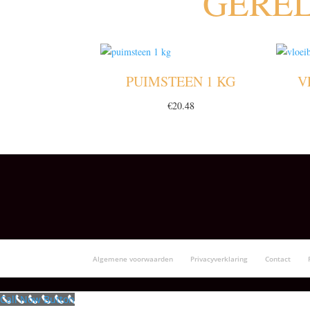
GERE
PUIMSTEEN 1 KG
V
€
20.48
Algemene voorwaarden
Privacyverklaring
Contact
Call Now Button