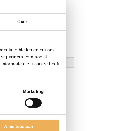
MAND
Over
oeibaarhout
,
Vuller
 media te bieden en om ons
ze partners voor social
nformatie die u aan ze heeft
Marketing
f wood-dust. For use with
Alles toestaan