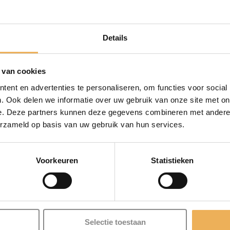
vloeibaar
IN WINKEL
hout
kersen
Details
aantal
Artikelnummer:
VH107
Categorieën:
Vl
 van cookies
ent en advertenties te personaliseren, om functies voor social
. Ook delen we informatie over uw gebruik van onze site met on
e. Deze partners kunnen deze gegevens combineren met andere i
erzameld op basis van uw gebruik van hun services.
BESCHRIJVING
Voorkeuren
Statistieken
drying monocomponent potassium nitrate filler with a base o
Selectie toestaan