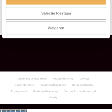
Schroeven
(92)
Selectie toestaan
Schuurproducten
(30)
Weigeren
Vuller
(56)
Algemene voorwaarden
Privacyverklaring
Contact
Retourinformatie
Klachtenafhandeling
Betaalmethoden
Privacybeleid
Klachtenafhandeling
Verzendkosten & levertijd
Overig
Call Now Button