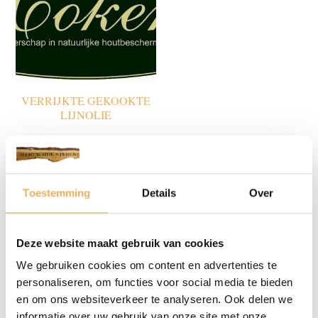
VERRIJKTE GEKOOKTE
LIJNOLIE
Beits & kleurstof
(72)
Chemie
(6)
Toestemming
Details
Over
Fineer let op! wordt niet opgestuurd!
(137)
Deze website maakt gebruik van cookies
Kantfineer en melamine
(14)
We gebruiken cookies om content en advertenties te
personaliseren, om functies voor social media te bieden
Meubelbeslag
(302)
en om ons websiteverkeer te analyseren. Ook delen we
informatie over uw gebruik van onze site met onze