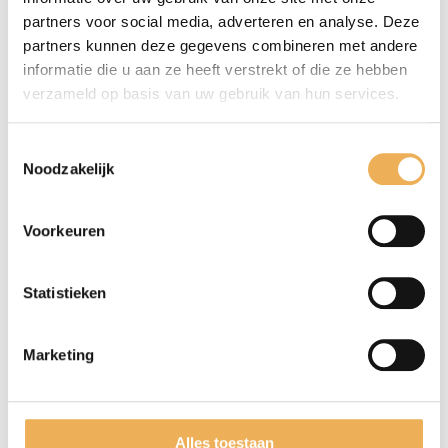
Meubellijm
(5)
partners voor social media, adverteren en analyse. Deze
partners kunnen deze gegevens combineren met andere
Meubelwas
(81)
informatie die u aan ze heeft verstrekt of die ze hebben
verzameld op basis van uw gebruik van hun services.
Olie
(21)
Bankirai olie
(1)
Toestemmingsselectie
Noodzakelijk
Danish oil
(1)
Gekookte lijnolie
(1)
Hard wax olie
(1)
Voorkeuren
hardwaxolie in 12 kleuren
(12)
Lijnolie
(1)
Statistieken
paraffine olie
(1)
Tungolie
(1)
Marketing
Verbeterde houtolie
(1)
Politoer
(8)
Alles toestaan