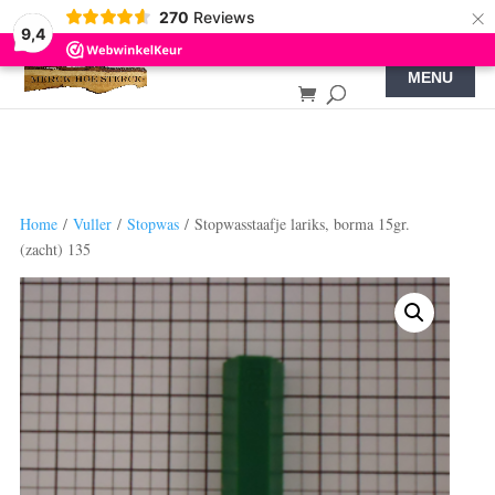
×
270
Reviews
9,4
Home
/
Vuller
/
Stopwas
/ Stopwasstaafje lariks, borma 15gr.
(zacht) 135