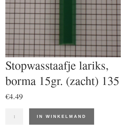
Stopwasstaafje lariks,
borma 15gr. (zacht) 135
€
4.49
Stopwasstaafje
IN WINKELMAND
lariks,
borma
15gr.