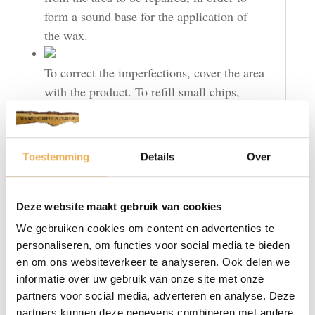
form a sound base for the application of
the wax.
To correct the imperfections, cover the area
with the product. To refill small chips,
press the product directly in the hole, with
the aid of a spatula, bring it out to level
off. In case of particularly grained surfaces
Toestemming
Details
Over
one can reproduce the grained effect by
applying over with a spatula.
Deze website maakt gebruik van cookies
Once finished the filling stage, reclean the
We gebruiken cookies om content en advertenties te
wood of grease or surplus filler, using steel
personaliseren, om functies voor social media te bieden
wool”000″ or “0000” to get the furniture
en om ons websiteverkeer te analyseren. Ook delen we
polished evenly.
informatie over uw gebruik van onze site met onze
partners voor social media, adverteren en analyse. Deze
partners kunnen deze gegevens combineren met andere