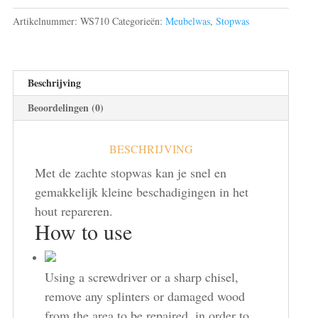
(zacht)
Artikelnummer:
WS710
Categorieën:
Meubelwas
,
Stopwas
135
aantal
Beschrijving
Beoordelingen (0)
BESCHRIJVING
Met de zachte stopwas kan je snel en
gemakkelijk kleine beschadigingen in het
hout repareren.
How to use
Using a screwdriver or a sharp chisel,
remove any splinters or damaged wood
from the area to be repaired, in order to