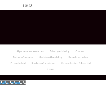
€
16.95
Algemene voorwaarden
Privacyverklaring
Contact
Retourinformatie
Klachtenafhandeling
Betaalmethoden
Privacybeleid
Klachtenafhandeling
Verzendkosten & levertijd
Overig
Call Now Button