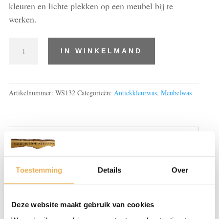
kleuren en lichte plekken op een meubel bij te
werken.
Antiekkleurwas
IN WINKELMAND
No
7
(oud
spaans
Artikelnummer:
WS132
Categorieën:
Antiekkleurwas
,
Meubelwas
bruin/english)
5
Liter
aantal
Beschrijving
Beoordelingen (0)
Toestemming
Details
Over
BESCHRIJVING
De Antiekwas in kleur heeft een andere
Deze website maakt gebruik van cookies
functie als de normale antiekwas, namelijk