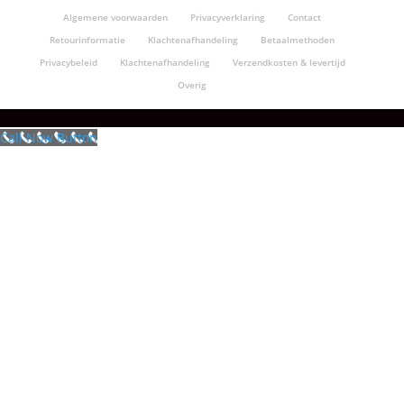
Algemene voorwaarden
Privacyverklaring
Contact
Retourinformatie
Klachtenafhandeling
Betaalmethoden
Privacybeleid
Klachtenafhandeling
Verzendkosten & levertijd
Overig
Call Now Button