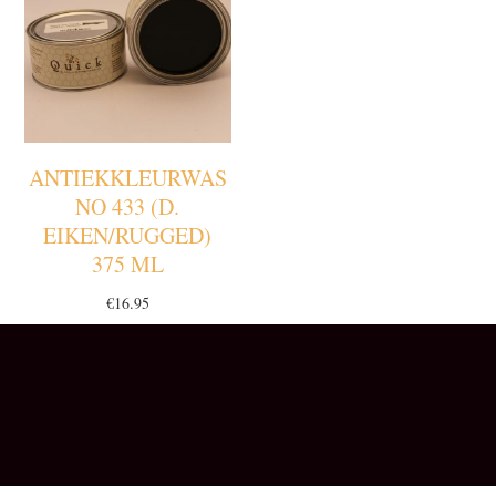
ANTIEKKLEURWAS
NO 433 (D.
EIKEN/RUGGED)
375 ML
€
16.95