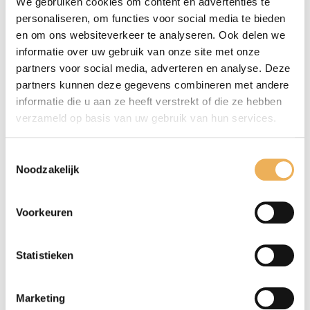
We gebruiken cookies om content en advertenties te
om meubels te kleuren en om de natuurlijke
personaliseren, om functies voor social media te bieden
glans terug te halen. Deze antiekwas is er
en om ons websiteverkeer te analyseren. Ook delen we
voor gekleurde en onbehandelde meubels.
informatie over uw gebruik van onze site met onze
Deze was reinigt, conserveert en beschermt
partners voor social media, adverteren en analyse. Deze
houten meubels die afgewerkt zijn met een
partners kunnen deze gegevens combineren met andere
was. De kleurwas is vervaardigd naar een
informatie die u aan ze heeft verstrekt of die ze hebben
Oudhollands recept, met zuivere bijen- en
verzameld op basis van uw gebruik van hun services.
carnaubawas, voor onderhoud en
bescherming van uw meubelen. De was licht
Toestemmingsselectie
Noodzakelijk
inwrijven, voor geprofileerd hout een borstel
gebruiken. Na minimaal een halve dag
uitborstelen of uitwrijven en nawrijven.
Voorkeuren
Altijd eerst een proef maken om het
resultaat te beoordelen.
Statistieken
Marketing