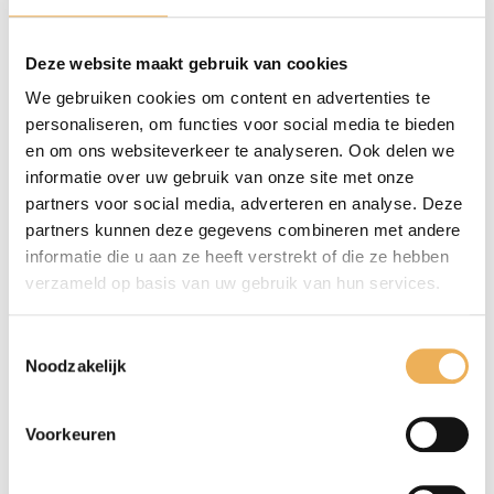
Wees de eerste om “staalwol 1, rol 1 kg” te beoordelen
Je e-mailadres wordt niet gepubliceerd.
Deze website maakt gebruik van cookies
Vereiste velden zijn gemarkeerd met
*
We gebruiken cookies om content en advertenties te
personaliseren, om functies voor social media te bieden
Je waardering
*
en om ons websiteverkeer te analyseren. Ook delen we
informatie over uw gebruik van onze site met onze
partners voor social media, adverteren en analyse. Deze
partners kunnen deze gegevens combineren met andere
informatie die u aan ze heeft verstrekt of die ze hebben
verzameld op basis van uw gebruik van hun services.
Toestemmingsselectie
Noodzakelijk
Voorkeuren
Mijn naam, e-mail en site opslaan in