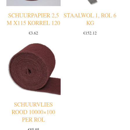
SCHUURPAPIER 2,5
STAALWOL 1, ROL 6
M X115 KORREL 120
KG
€
3.62
€
152.12
SCHUURVLIES
ROOD 10000×100
PER ROL
€
85.95