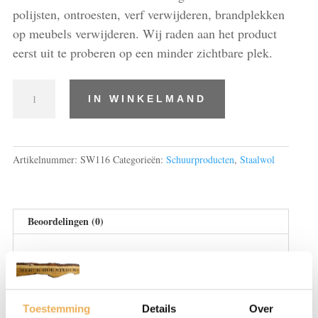
polijsten, ontroesten, verf verwijderen, brandplekken
op meubels verwijderen. Wij raden aan het product
eerst uit te proberen op een minder zichtbare plek.
staalwol
IN WINKELMAND
1,
rol
1
kg
Artikelnummer:
SW116
Categorieën:
Schuurproducten
,
Staalwol
aantal
Beoordelingen (0)
BEOORDELINGEN
Er zijn nog geen beoordelingen.
Toestemming
Details
Over