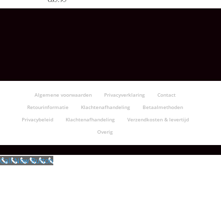
Algemene voorwaarden
Privacyverklaring
Contact
Retourinformatie
Klachtenafhandeling
Betaalmethoden
Privacybeleid
Klachtenafhandeling
Verzendkosten & levertijd
Overig
Call Now Button