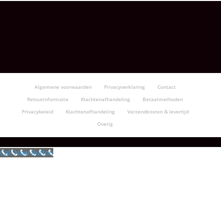
Algemene voorwaarden
Privacyverklaring
Contact
Retourinformatie
Klachtenafhandeling
Betaalmethoden
Privacybeleid
Klachtenafhandeling
Verzendkosten & levertijd
Overig
Call Now Button