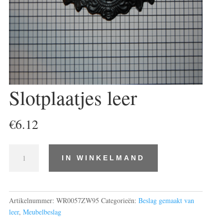
Slotplaatjes leer
€
6.12
Slotplaatjes
IN WINKELMAND
leer
aantal
Artikelnummer:
WR0057ZW95
Categorieën:
Beslag gemaakt van
leer
,
Meubelbeslag