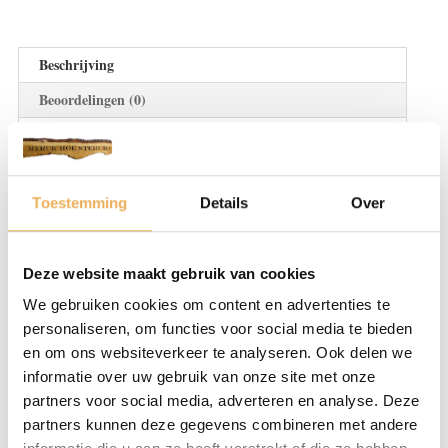
Beschrijving
Beoordelingen (0)
BESCHRIJVING
Bij Restauratieproducten bieden wij een zeer
Toestemming
Details
Over
groot aanbod aan meubelbeslag. Of u nou
een oud meubel op knapt óf juist een nieuw
meubel laat maken. Meubelbeslag is
Deze website maakt gebruik van cookies
essentieel voor deze oude tafel, kast of stoel.
We gebruiken cookies om content en advertenties te
We hebben diverse meubeldeurgrepen,
personaliseren, om functies voor social media te bieden
scharnieren of sleutelplaten die allemaal
en om ons websiteverkeer te analyseren. Ook delen we
kunnen bijdragen aan uw styling. Ga voor
informatie over uw gebruik van onze site met onze
partners voor social media, adverteren en analyse. Deze
antiek of juist modern met leer.
partners kunnen deze gegevens combineren met andere