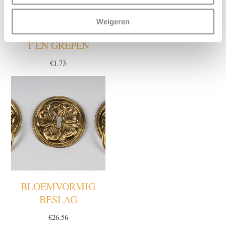
COMBINATIES
RING BESLAG
Weigeren
GEGOTEN/GESTANS
€
32.53
T EN GREPEN
€
1.73
BLOEMVORMIG
BESLAG
€
26.56