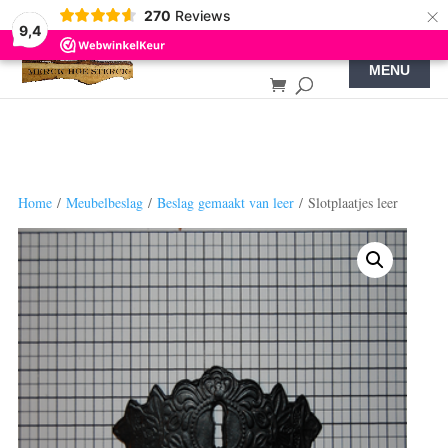
×
270
Reviews
9,4
Home
/
Meubelbeslag
/
Beslag gemaakt van leer
/ Slotplaatjes leer