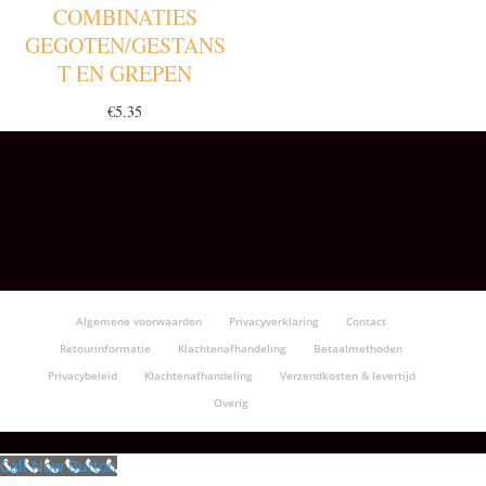
COMBINATIES
GEGOTEN/GESTANS
T EN GREPEN
€
5.35
Algemene voorwaarden
Privacyverklaring
Contact
Retourinformatie
Klachtenafhandeling
Betaalmethoden
Privacybeleid
Klachtenafhandeling
Verzendkosten & levertijd
Overig
Call Now Button