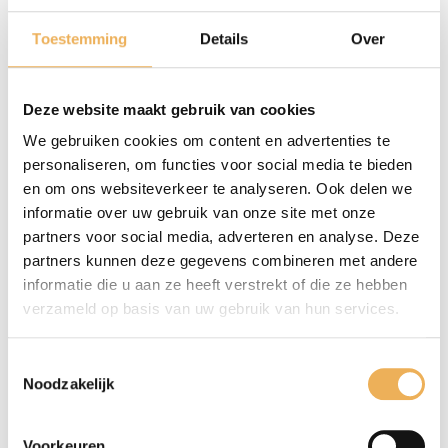
BEOORDELINGEN
Toestemming
Details
Over
Er zijn nog geen beoordelingen.
Wees de eerste om “Sleutels 8 cm lang, ijzer” te
Deze website maakt gebruik van cookies
beoordelen
Je e-mailadres wordt niet gepubliceerd.
We gebruiken cookies om content en advertenties te
Vereiste velden zijn gemarkeerd met
*
personaliseren, om functies voor social media te bieden
en om ons websiteverkeer te analyseren. Ook delen we
informatie over uw gebruik van onze site met onze
Je waardering
*
partners voor social media, adverteren en analyse. Deze
partners kunnen deze gegevens combineren met andere
informatie die u aan ze heeft verstrekt of die ze hebben
verzameld op basis van uw gebruik van hun services.
Toestemmingsselectie
Noodzakelijk
Voorkeuren