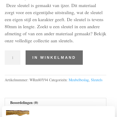
Deze sleutel is gemaakt van ijzer. Dit materiaal
zorgt voor een eigentijdse uitstraling, wat de sleutel
een eigen stijl en karakter geeft. De sleutel is tevens
80mm in lengte. Zoekt u een sleutel in een andere
afmeting of van een ander materiaal gemaakt? Bekijk
onze volledige collectie aan sleutels.
Sleutels
IN WINKELMAND
8
cm
lang,
ijzer
Artikelnummer:
WRm80Y94
Categorieën:
Meubelbeslag
,
Sleutels
aantal
Beoordelingen (0)