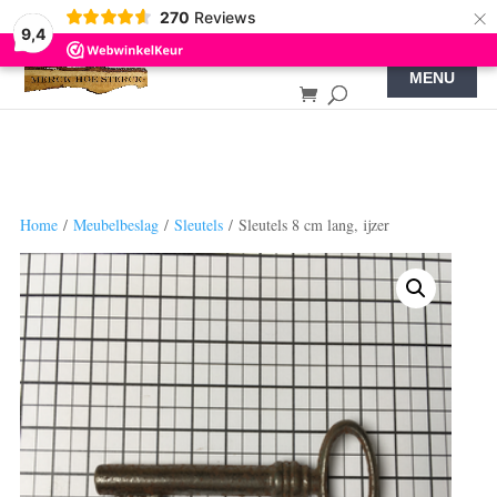
×
270
Reviews
9,4
Home
/
Meubelbeslag
/
Sleutels
/ Sleutels 8 cm lang, ijzer