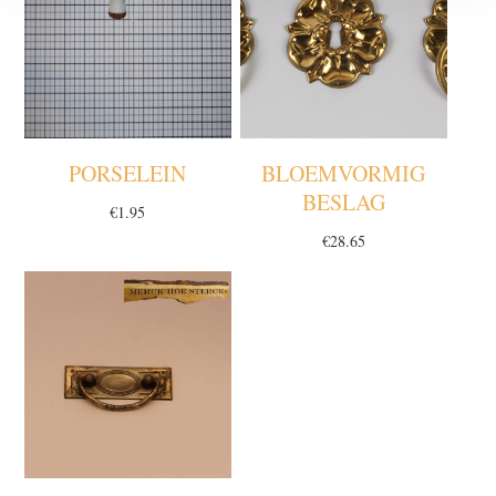
PORSELEIN
BLOEMVORMIG
BESLAG
€
1.95
€
28.65