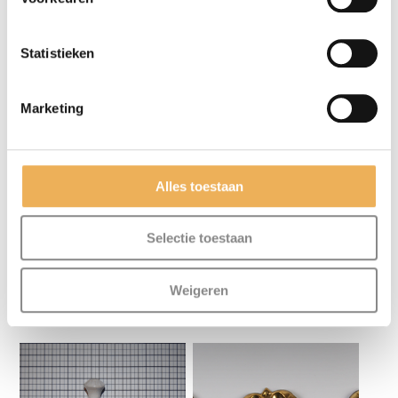
Statistieken
Mijn naam, e-mail en site opslaan in
Marketing
deze browser voor de volgende keer wanneer
ik een reactie plaats.
Alles toestaan
Selectie toestaan
Weigeren
GERELATEERDE PRODUCTEN