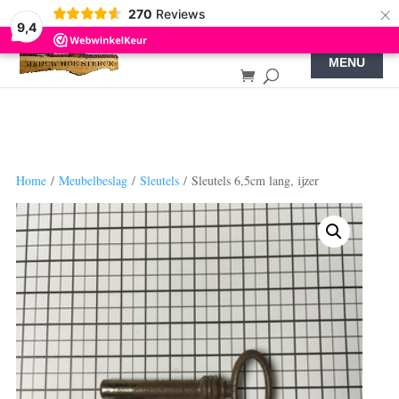
×
270
Reviews
9,4
Home
/
Meubelbeslag
/
Sleutels
/ Sleutels 6,5cm lang, ijzer