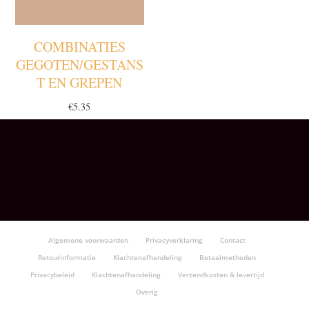
COMBINATIES
GEGOTEN/GESTANS
T EN GREPEN
€
5.35
Algemene voorwaarden
Privacyverklaring
Contact
Retourinformatie
Klachtenafhandeling
Betaalmethoden
Privacybeleid
Klachtenafhandeling
Verzendkosten & levertijd
Overig