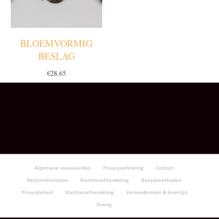
BLOEMVORMIG
BESLAG
€
28.65
Algemene voorwaarden
Privacyverklaring
Contact
Retourinformatie
Klachtenafhandeling
Betaalmethoden
Privacybeleid
Klachtenafhandeling
Verzendkosten & levertijd
Overig