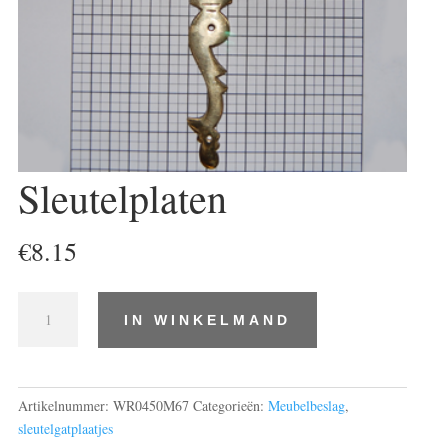
Sleutelplaten
€
8.15
Sleutelplaten
IN WINKELMAND
aantal
Artikelnummer:
WR0450M67
Categorieën:
Meubelbeslag
,
sleutelgatplaatjes