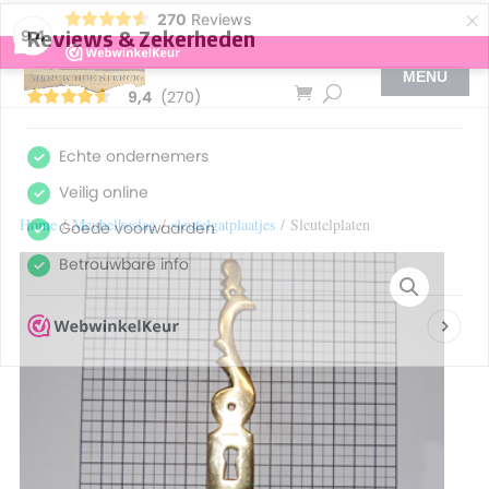
×
270
Reviews
9,4
Home
/
Meubelbeslag
/
sleutelgatplaatjes
/ Sleutelplaten