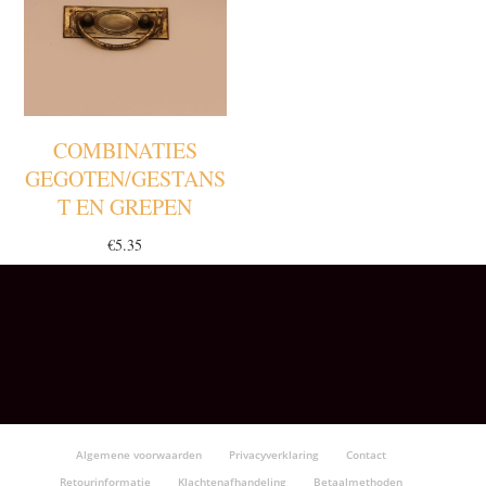
COMBINATIES
GEGOTEN/GESTANS
T EN GREPEN
€
5.35
Algemene voorwaarden
Privacyverklaring
Contact
Retourinformatie
Klachtenafhandeling
Betaalmethoden