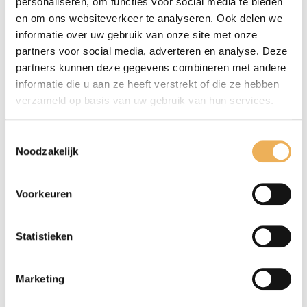
personaliseren, om functies voor social media te bieden
en om ons websiteverkeer te analyseren. Ook delen we
informatie over uw gebruik van onze site met onze
partners voor social media, adverteren en analyse. Deze
partners kunnen deze gegevens combineren met andere
informatie die u aan ze heeft verstrekt of die ze hebben
verzameld op basis van uw gebruik van hun services.
Mijn naam, e-mail en site opslaan in
Toestemmingsselectie
Noodzakelijk
deze browser voor de volgende keer wanneer
ik een reactie plaats.
Voorkeuren
Statistieken
Marketing
GERELATEERDE PRODUCTEN