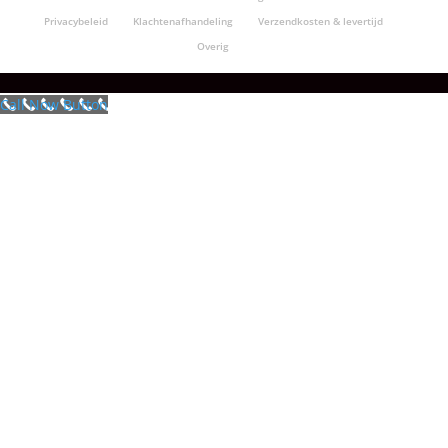
Privacybeleid
Klachtenafhandeling
Verzendkosten & levertijd
Overig
Call Now Button