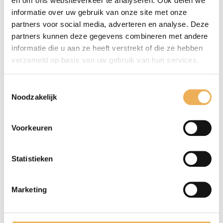
en om ons websiteverkeer te analyseren. Ook delen we
informatie over uw gebruik van onze site met onze
partners voor social media, adverteren en analyse. Deze
partners kunnen deze gegevens combineren met andere
informatie die u aan ze heeft verstrekt of die ze hebben
verzameld op basis van uw gebruik van hun services.
Toestemmingsselectie
Noodzakelijk
Mijn naam, e-mail en site opslaan in
deze browser voor de volgende keer wanneer
ik een reactie plaats.
Voorkeuren
Statistieken
Marketing
GERELATEERDE PRODUCTEN