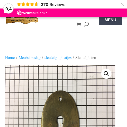
×
270
Reviews
9,4
Home
/
Meubelbeslag
/
sleutelgatplaatjes
/ Sleutelplaten