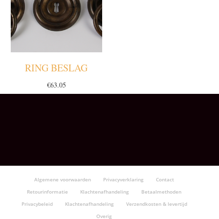
RING BESLAG
€
63.05
Algemene voorwaarden
Privacyverklaring
Contact
Retourinformatie
Klachtenafhandeling
Betaalmethoden
Privacybeleid
Klachtenafhandeling
Verzendkosten & levertijd
Overig