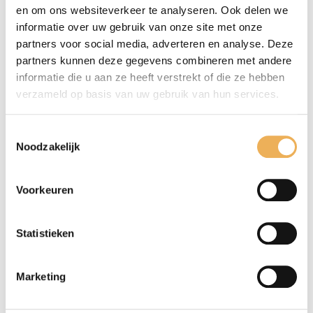
en om ons websiteverkeer te analyseren. Ook delen we
informatie over uw gebruik van onze site met onze
partners voor social media, adverteren en analyse. Deze
partners kunnen deze gegevens combineren met andere
informatie die u aan ze heeft verstrekt of die ze hebben
verzameld op basis van uw gebruik van hun services.
Mijn naam, e-mail en site opslaan in
Toestemmingsselectie
deze browser voor de volgende keer wanneer
Noodzakelijk
ik een reactie plaats.
Voorkeuren
Statistieken
Marketing
GERELATEERDE PRODUCTEN