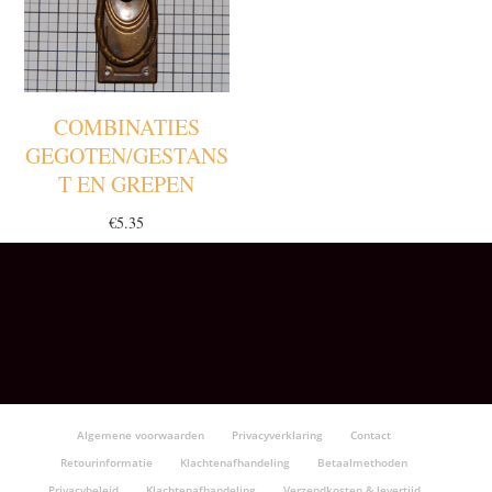
COMBINATIES
GEGOTEN/GESTANS
T EN GREPEN
€
5.35
Algemene voorwaarden
Privacyverklaring
Contact
Retourinformatie
Klachtenafhandeling
Betaalmethoden
Privacybeleid
Klachtenafhandeling
Verzendkosten & levertijd