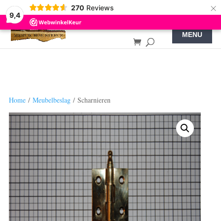
×
270
Reviews
9,4
Home
/
Meubelbeslag
/ Scharnieren