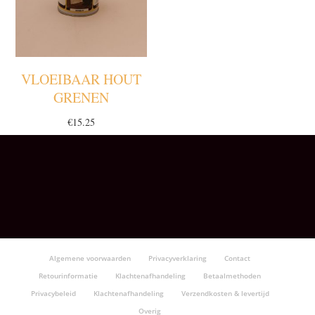
VLOEIBAAR HOUT
GRENEN
€
15.25
Algemene voorwaarden
Privacyverklaring
Contact
Retourinformatie
Klachtenafhandeling
Betaalmethoden
Privacybeleid
Klachtenafhandeling
Verzendkosten & levertijd
Overig