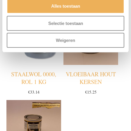
Alles toestaan
Selectie toestaan
Weigeren
STAALWOL 0000,
VLOEIBAAR HOUT
ROL 1 KG
KERSEN
€
33.14
€
15.25