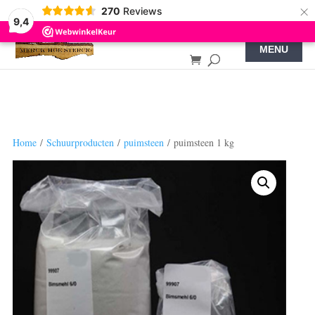
×
270
Reviews
9,4
Home
/
Schuurproducten
/
puimsteen
/ puimsteen 1 kg