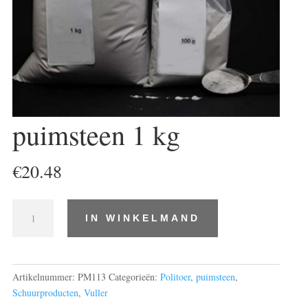
puimsteen 1 kg
€
20.48
puimsteen
IN WINKELMAND
1
kg
aantal
Artikelnummer:
PM113
Categorieën:
Politoer
,
puimsteen
,
Schuurproducten
,
Vuller