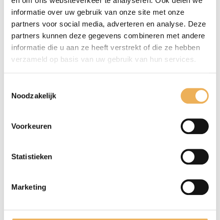
en om ons websiteverkeer te analyseren. Ook delen we
informatie over uw gebruik van onze site met onze
partners voor social media, adverteren en analyse. Deze
partners kunnen deze gegevens combineren met andere
informatie die u aan ze heeft verstrekt of die ze hebben
verzameld op basis van uw gebruik van hun services.
Toestemmingsselectie
Noodzakelijk
Mijn naam, e-mail en site opslaan in
deze browser voor de volgende keer wanneer
ik een reactie plaats.
Voorkeuren
Statistieken
Marketing
GERELATEERDE PRODUCTEN