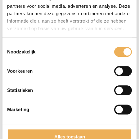
partners voor social media, adverteren en analyse. Deze
partners kunnen deze gegevens combineren met andere
informatie die u aan ze heeft verstrekt of die ze hebben
verzameld op basis van uw gebruik van hun services.
Toestemmingsselectie
Noodzakelijk
Mijn naam, e-mail en site opslaan in
deze browser voor de volgende keer wanneer
ik een reactie plaats.
Voorkeuren
Statistieken
Marketing
GERELATEERDE PRODUCTEN
Alles toestaan