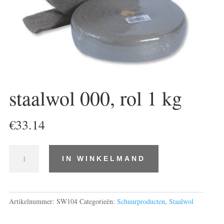
staalwol 000, rol 1 kg
€
33.14
staalwol
IN WINKELMAND
000,
rol
1
kg
Artikelnummer:
SW104
Categorieën:
Schuurproducten
,
Staalwol
aantal