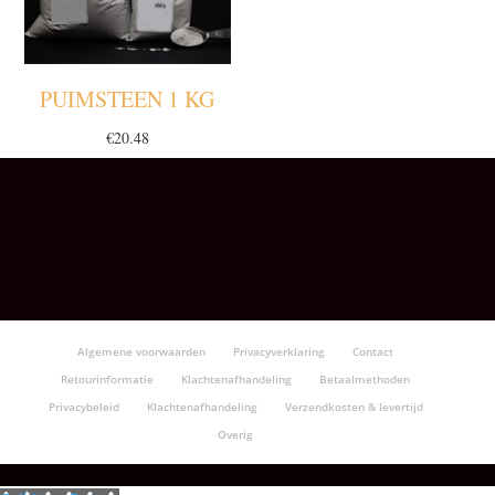
PUIMSTEEN 1 KG
€
20.48
Algemene voorwaarden
Privacyverklaring
Contact
Retourinformatie
Klachtenafhandeling
Betaalmethoden
Privacybeleid
Klachtenafhandeling
Verzendkosten & levertijd
Overig