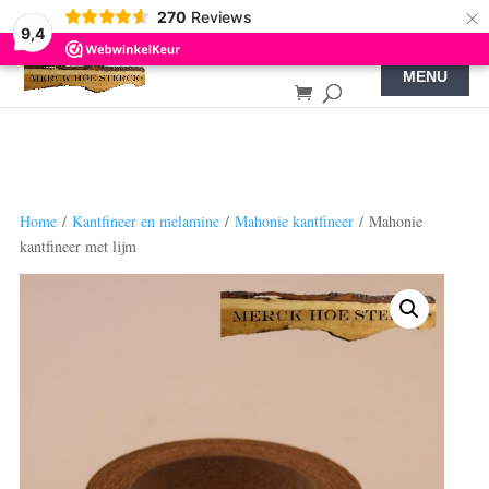
×
270
Reviews
9,4
Home
/
Kantfineer en melamine
/
Mahonie kantfineer
/ Mahonie
kantfineer met lijm