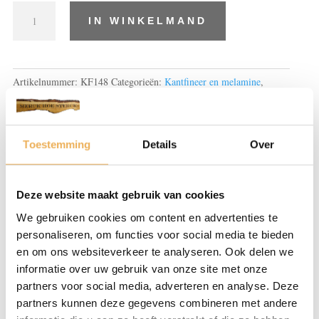
Mahonie
IN WINKELMAND
kantfineer
met
lijm
aantal
Artikelnummer:
KF148
Categorieën:
Kantfineer en melamine
,
Mahonie kantfineer
Tags:
ècht hout
,
kantenband
,
kantfineer
,
lijm
,
mahonie
,
voorgelijmd
Toestemming
Details
Over
Beschrijving
Deze website maakt gebruik van cookies
Extra informatie
We gebruiken cookies om content en advertenties te
Beoordelingen (0)
personaliseren, om functies voor social media te bieden
en om ons websiteverkeer te analyseren. Ook delen we
BESCHRIJVING
informatie over uw gebruik van onze site met onze
partners voor social media, adverteren en analyse. Deze
Mahoniehouten kantenfineer om eenvoudig
partners kunnen deze gegevens combineren met andere
zelf fineer op de zijkanten van een plank aan