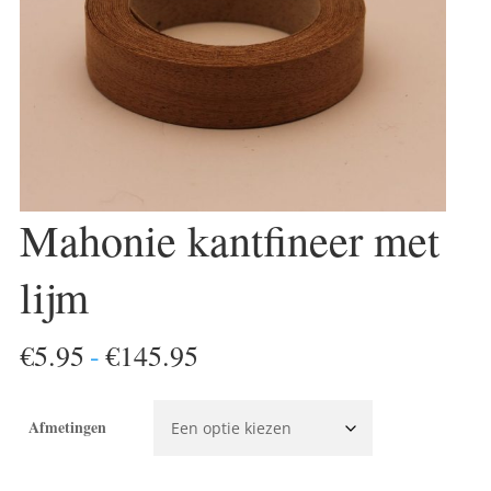
Mahonie kantfineer met
lijm
Prijsklasse:
€
5.95
-
€
145.95
€5.95
tot
Afmetingen
€145.95