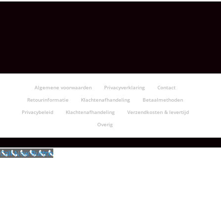
€8.50
tot
€129.50
Algemene voorwaarden
Privacyverklaring
Contact
Retourinformatie
Klachtenafhandeling
Betaalmethoden
Privacybeleid
Klachtenafhandeling
Verzendkosten & levertijd
Overig
Call Now Button