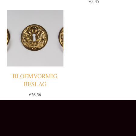
€
5.35
BLOEMVORMIG
BESLAG
€
26.56