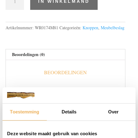
IN WINKELMAND
messing
aantal
Artikelnummer:
WR0174M81
Categorieën:
Knoppen
,
Meubelbeslag
Beoordelingen (0)
BEOORDELINGEN
Er zijn nog geen beoordelingen.
Wees de eerste om “Knop messing” te beoordelen
Je e-mailadres wordt niet gepubliceerd.
Toestemming
Details
Over
Vereiste velden zijn gemarkeerd met
*
Je waardering
*
Deze website maakt gebruik van cookies