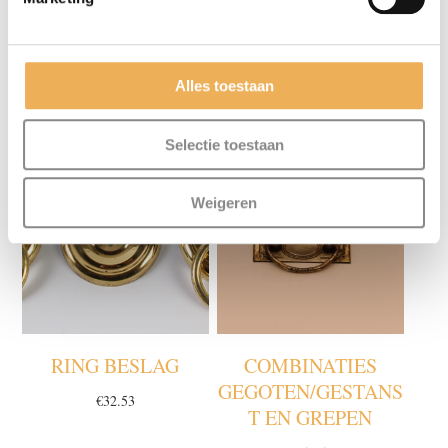
Alles toestaan
GERELATEERDE PRODUCTEN
Selectie toestaan
Weigeren
RING BESLAG
COMBINATIES
GEGOTEN/GESTANS
€
32.53
T EN GREPEN