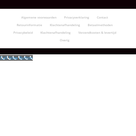
Algemene voorwaarden
Privacyverklaring
Contact
Retourinformatie
Klachtenafhandeling
Betaalmethoden
Privacybeleid
Klachtenafhandeling
Verzendkosten & levertijd
Overig
Call Now Button