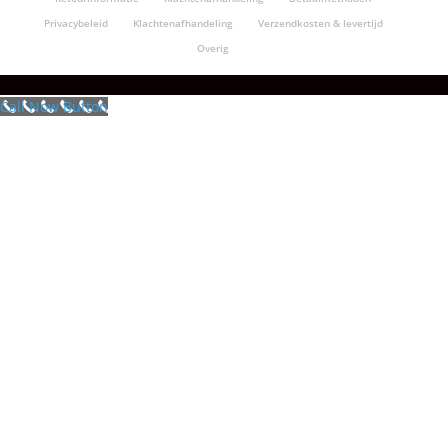
Privacybeleid
Klachtenafhandeling
Verzendkosten & levertijd
Overig
Call Now Button