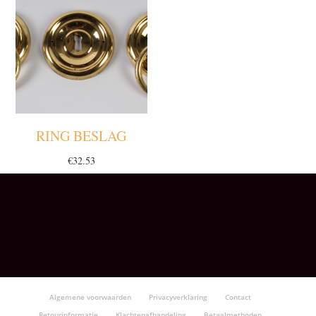
RING BESLAG
€
32.53
Algemene voorwaarden
Privacyverklaring
Contact
Retourinformatie
Klachtenafhandeling
Betaalmethoden