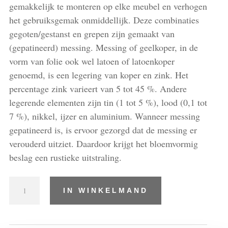
gemakkelijk te monteren op elke meubel en verhogen
het gebruiksgemak onmiddellijk. Deze combinaties
gegoten/gestanst en grepen zijn gemaakt van
(gepatineerd) messing. Messing of geelkoper, in de
vorm van folie ook wel latoen of latoenkoper
genoemd, is een legering van koper en zink. Het
percentage zink varieert van 5 tot 45 %. Andere
legerende elementen zijn tin (1 tot 5 %), lood (0,1 tot
7 %), nikkel, ijzer en aluminium. Wanneer messing
gepatineerd is, is ervoor gezorgd dat de messing er
verouderd uitziet. Daardoor krijgt het bloemvormig
beslag een rustieke uitstraling.
Combinaties
IN WINKELMAND
gegoten/gestanst
en
grepen