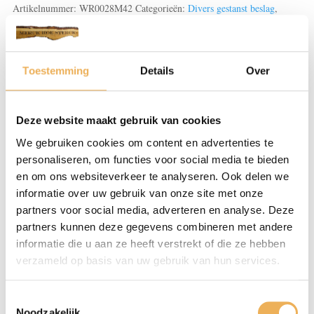
aantal
Artikelnummer:
WR0028M42
Categorieën:
Divers gestanst beslag
,
kabinetbeslag
,
Meubelbeslag
Toestemming
Details
Over
Beoordelingen (0)
Deze website maakt gebruik van cookies
BEOORDELINGEN
We gebruiken cookies om content en advertenties te
personaliseren, om functies voor social media te bieden
Er zijn nog geen beoordelingen.
en om ons websiteverkeer te analyseren. Ook delen we
Wees de eerste om “Combinaties gegoten/gestanst en
informatie over uw gebruik van onze site met onze
grepen” te beoordelen
partners voor social media, adverteren en analyse. Deze
Je e-mailadres wordt niet gepubliceerd.
partners kunnen deze gegevens combineren met andere
Vereiste velden zijn gemarkeerd met
*
informatie die u aan ze heeft verstrekt of die ze hebben
verzameld op basis van uw gebruik van hun services.
Je waardering
*
Toestemmingsselectie
Noodzakelijk