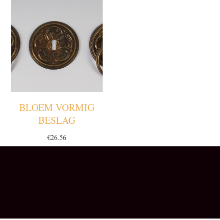
BLOEM VORMIG
BESLAG
€
26.56