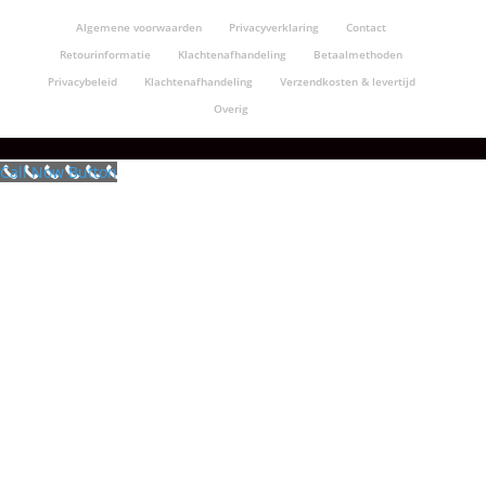
Algemene voorwaarden
Privacyverklaring
Contact
Retourinformatie
Klachtenafhandeling
Betaalmethoden
Privacybeleid
Klachtenafhandeling
Verzendkosten & levertijd
Overig
Call Now Button